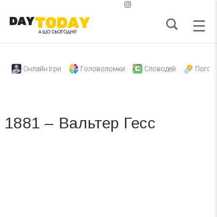
Онлайн Ігри
Головоломки
Словодей
Погод
1881 – Вальтер Гесс
Вже 6 років DAY TODAY складає для вас «
Список свят на день
». Підписуйтесь на щоденну розсилку
зручним для вас способом.
Телеграм
Інстаграм