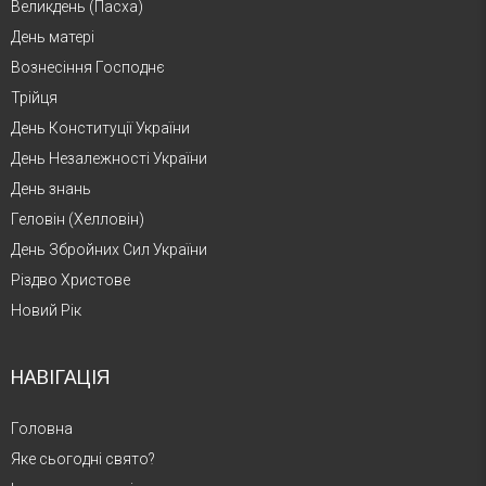
Великдень (Пасха)
День матері
Вознесіння Господнє
Трійця
День Конституції України
День Незалежності України
День знань
Геловін (Хелловін)
День Збройних Сил України
Різдво Христове
Новий Рік
НАВІГАЦІЯ
Головна
Яке сьогодні свято?