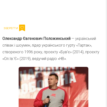
Ваш імейл
Підписатися
Email
Олександр Євгенович Положинський
— український
співак і шоумен, лідер українського гурту «Тартак»,
створеного 1996 року, проєкту «Був’є» (2014), проєкту
«Ол.Ів.’Є» (2019), ведучий радіо «НВ».