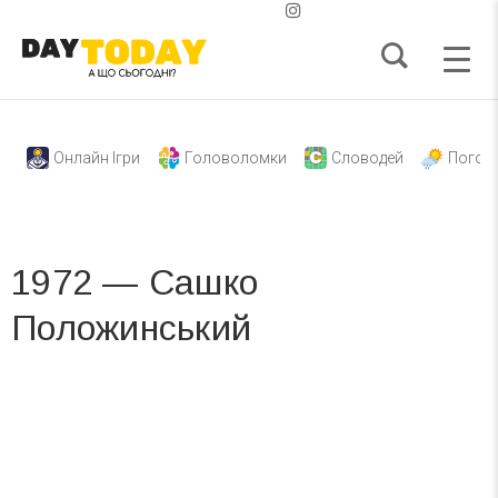
Онлайн Ігри
Головоломки
Словодей
Погод
1972 — Сашко
Положинський
Вже 6 років DAY TODAY складає для вас «
Список свят на день
». Підписуйтесь на щоденну розсилку
зручним для вас способом.
Телеграм
Інстаграм