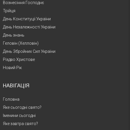
Вознесіння Господнє
Трійця
День Конституції України
День Незалежності України
День знань
Геловін (Хелловін)
День Збройних Сил України
Різдво Христове
Новий Рік
НАВІГАЦІЯ
Головна
Яке сьогодні свято?
Іменини сьогодні
Яке завтра свято?