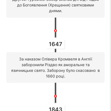
до Богоявлення (Хрещення) святковими
днями.
1647
За наказом Олівера Кромвеля в Англії
заборонили Різдво як аморальне та
язичницьке свято. Заборону було скасовано в
1660 році.
1843