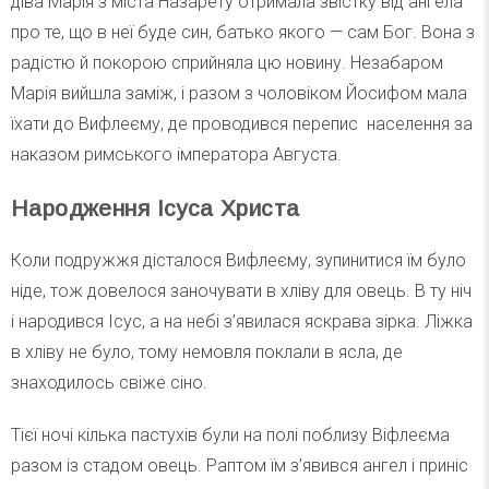
діва Марія з міста Назарету отримала звістку від ангела
про те, що в неї буде син, батько якого — сам Бог. Вона з
радістю й покорою сприйняла цю новину. Незабаром
Марія вийшла заміж, і разом з чоловіком Йосифом мала
їхати до Вифлеєму, де проводився перепис населення за
наказом римського імператора Августа.
Народження Ісуса Христа
Коли подружжя дісталося Вифлеєму, зупинитися їм було
ніде, тож довелося заночувати в хліву для овець. В ту ніч
і народився Ісус, а на небі з’явилася яскрава зірка. Ліжка
в хліву не було, тому немовля поклали в ясла, де
знаходилось свіже сіно.
Тієї ночі кілька пастухів були на полі поблизу Віфлеєма
разом із стадом овець. Раптом їм з’явився ангел і приніс