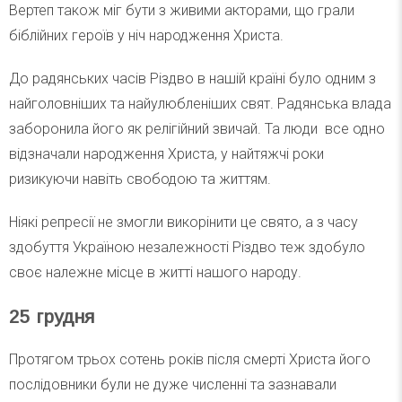
Вертеп також міг бути з живими акторами, що грали
біблійних героїв у ніч народження Христа.
До радянських часів Різдво в нашій країні було одним з
найголовніших та найулюбленіших свят. Радянська влада
заборонила його як релігійний звичай. Та люди все одно
відзначали народження Христа, у найтяжчі роки
ризикуючи навіть свободою та життям.
Ніякі репресії не змогли викорінити це свято, а з часу
здобуття Україною незалежності Різдво теж здобуло
своє належне місце в житті нашого народу.
25 грудня
Протягом трьох сотень років після смерті Христа його
послідовники були не дуже численні та зазнавали