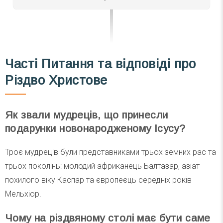
Часті
Питання та відповіді
про
Різдво Христове
Як звали мудреців, що принесли
подарунки новонародженому Ісусу?
Троє мудреців були представниками трьох земних рас та
трьох поколінь: молодий африканець Балтазар, азіат
похилого віку Каспар та європеєць середніх років
Мельхіор.
Чому на різдвяному столі має бути саме