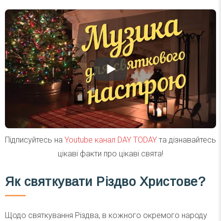
Підписуйтесь на
Youtube канал DAY TODAY
та дізнавайтесь
цікаві факти про цікаві свята!
Як святкувати
Різдво Христове
?
Щодо святкування Різдва, в кожного окремого народу