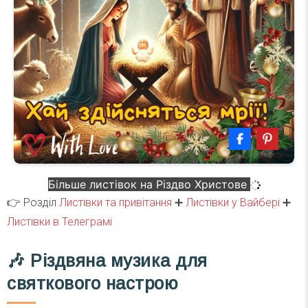
Більше листівок на Різдво Христове
👉 Розділ
Листівки та привітання
➕
Листівки у Вайбері
➕
Листівки в Телеграмі
🎶 Різдвяна музика для
святкового настрою