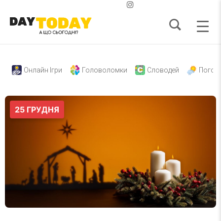
Онлайн Ігри
Головоломки
Словодей
Погод