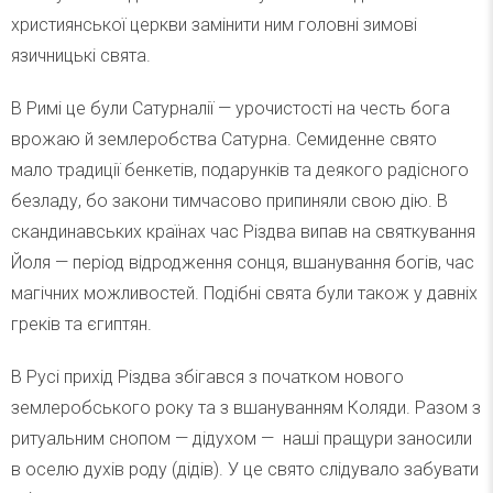
християнської церкви замінити ним головні зимові
язичницькі свята.
В Римі це були Сатурналії — урочистості на честь бога
врожаю й землеробства Сатурна. Семиденне свято
мало традиції бенкетів, подарунків та деякого радісного
безладу, бо закони тимчасово припиняли свою дію. В
скандинавських країнах час Різдва випав на святкування
Йоля — період відродження сонця, вшанування богів, час
магічних можливостей. Подібні свята були також у давніх
греків та єгиптян.
В Русі прихід Різдва збігався з початком нового
землеробського року та з вшануванням Коляди. Разом з
ритуальним снопом — дідухом — наші пращури заносили
в оселю духів роду (дідів). У це свято слідувало забувати