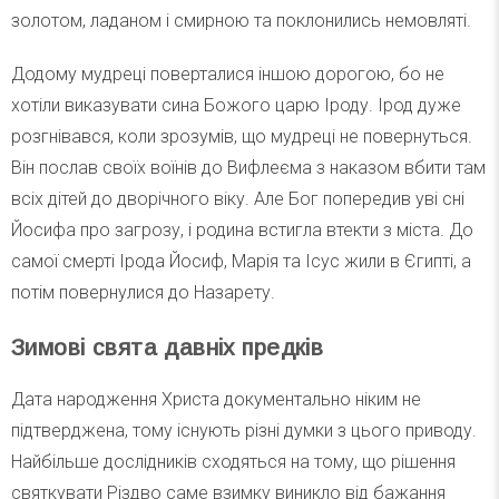
золотом, ладаном і смирною та поклонились немовляті.
Додому мудреці поверталися іншою дорогою, бо не
хотіли виказувати сина Божого царю Іроду. Ірод дуже
розгнівався, коли зрозумів, що мудреці не повернуться.
Він послав своїх воїнів до Вифлеєма з наказом вбити там
всіх дітей до дворічного віку. Але Бог попередив уві сні
Йосифа про загрозу, і родина встигла втекти з міста. До
самої смерті Ірода Йосиф, Марія та Ісус жили в Єгипті, а
потім повернулися до Назарету.
Зимові свята давніх предків
Дата народження Христа документально ніким не
підтверджена, тому існують різні думки з цього приводу.
Найбільше дослідників сходяться на тому, що рішення
святкувати Різдво саме взимку виникло від бажання