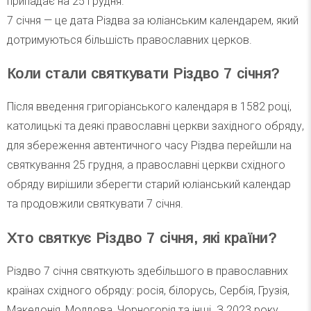
припадає на 25 грудня.
7 січня — це дата Різдва за юліанським календарем, який
дотримуються більшість православних церков.
Коли стали святкувати Різдво 7 січня?
Після введення григоріанського календаря в 1582 році,
католицькі та деякі православні церкви західного обряду,
для збереження автентичного часу Різдва перейшли на
святкування 25 грудня, а православні церкви східного
обряду вирішили зберегти старий юліанський календар
та продовжили святкувати 7 січня.
Хто святкує Різдво 7 січня, які країни?
Різдво 7 січня святкують здебільшого в православних
країнах східного обряду: росія, білорусь, Сербія, Грузія,
Македонія, Молдова, Чорногорія та інші. З 2023 року