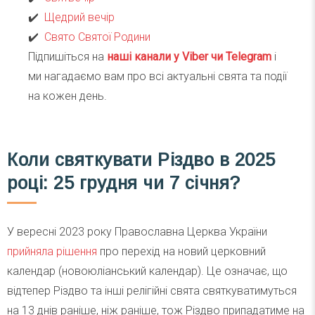
✔️
Щедрий вечір
✔️
Свято Святої Родини
Підпишіться на
наші канали у Viber чи Telegra
m
і
ми нагадаємо вам про всі актуальні свята та події
на кожен день.
Коли святкувати Різдво в 2025
році: 25 грудня чи 7 січня?
У вересні 2023 року Православна Церква України
прийняла рішення
про перехід на новий церковний
календар (новоюліанський календар). Це означає, що
відтепер Різдво та інші релігійні свята святкуватимуться
на 13 днів раніше, ніж раніше, тож Різдво припадатиме на