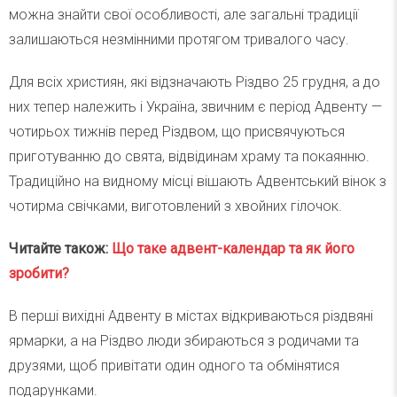
можна знайти свої особливості, але загальні традиції
залишаються незмінними протягом тривалого часу.
Для всіх християн, які відзначають Різдво 25 грудня, а до
них тепер належить і Україна, звичним є період Адвенту —
чотирьох тижнів перед Різдвом, що присвячуються
приготуванню до свята, відвідинам храму та покаянню.
Традиційно на видному місці вішають Адвентський вінок з
чотирма свічками, виготовлений з хвойних гілочок.
Читайте також:
Що таке адвент-календар та як його
зробити?
В перші вихідні Адвенту в містах відкриваються різдвяні
ярмарки, а на Різдво люди збираються з родичами та
друзями, щоб привітати один одного та обмінятися
подарунками.