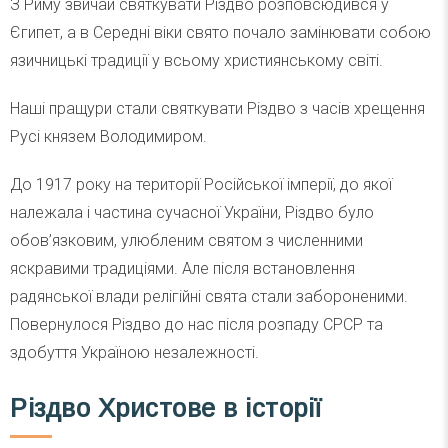
З Риму звичай святкувати Різдво розповсюдився у
Єгипет, а в Середні віки свято почало замінювати собою
язичницькі традиції у всьому християнському світі.
Наші пращури стали святкувати Різдво з часів хрещення
Русі князем Володимиром.
До 1917 року на території Російської імперії, до якої
належала і частина сучасної України, Різдво було
обов’язковим, улюбленим святом з численними
яскравими традиціями. Але після встановлення
радянської влади релігійні свята стали забороненими.
Повернулося Різдво до нас після розпаду СРСР та
здобуття Україною незалежності.
Різдво Христове
в історії