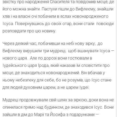
звістку про народження Спасителя та повідомив місце, де
його можна знайти. Пастухи пішли до Вифлеєму, знайшли
хлів і на власні очі побачили в яслах новонародженого
Ісуса. Повернувшись до своїх отар, вони стали повсюди
розповідати про цю новину.
Через деякий час, побачивши на небі нову зірку, до
Вифлеєму вирушили три мудреці, щоб вшанувати Ісуса —
нового царя. Але по дорозі вони гостювали в
Іудейського царя Ірода, який наказав їм сповістити про
місце, де знаходиться новонароджений. Він вбачав у
ньому небезпеку для себе, бо не розумів, що Ісус стане
для людей духовним царем, а не царем Іудеї.
Мудреці продовжували свій шлях за зіркою, доки вона не
опинилася прямо над будинком, де знаходився Ісус. Вони
зайшли в дім до Марії та Йосифа з подарунками —