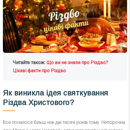
Читайте також:
Що ви не знали про Різдво?
Цікаві факти про Різдво
Як виникла ідея святкування
Різдва Христового
?
Все почалося більш ніж дві тисячі років тому. Непорочна