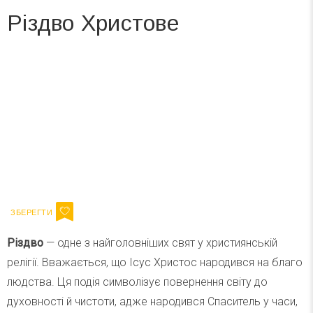
Різдво Христове
Вже 6 років DAY TODAY складає для вас «
Список свят на день
». Підписуйтесь на щоденну розсилку
зручним для вас способом.
Телеграм
Інстаграм
Ваш імейл
Підписатися
Email
Різдво
— одне з найголовніших свят у християнській
релігії. Вважається, що Ісус Христос народився на благо
людства. Ця подія символізує повернення світу до
духовності й чистоти, адже народився Спаситель у часи,