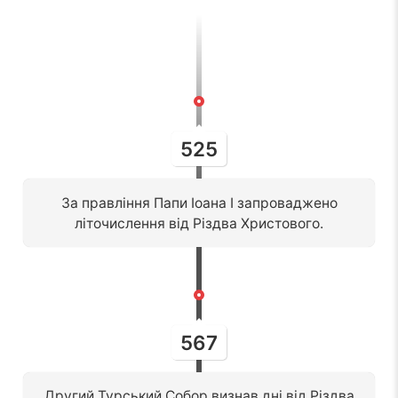
525
За правління Папи Іоана I запроваджено
літочислення від Різдва Христового.
567
Другий Турський Собор визнав дні від Різдва