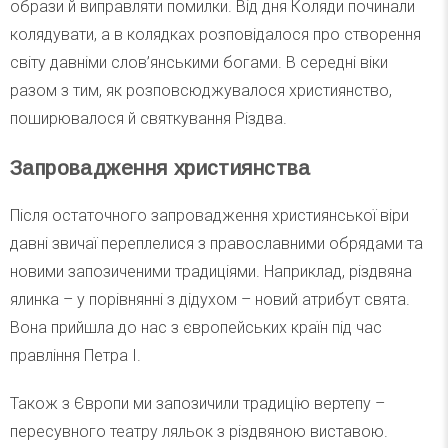
образи й виправляти помилки. Від дня Коляди починали
колядувати, а в колядках розповідалося про створення
світу давніми слов’янськими богами. В середні віки
разом з тим, як розповсюджувалося християнство,
поширювалося й святкування Різдва.
Запровадження християнства
Після остаточного запровадження християнської віри
давні звичаї переплелися з православними обрядами та
новими запозиченими традиціями. Наприклад, різдвяна
ялинка – у порівнянні з дідухом – новий атрибут свята.
Вона прийшла до нас з європейських країн під час
правління Петра I.
Також з Європи ми запозичили традицію вертепу –
пересувного театру ляльок з різдвяною виставою.