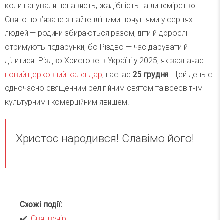
коли панували ненависть, жадібність та лицемірство.
Свято пов’язане з найтеплішими почуттями у серцях
людей — родини збираються разом, діти й дорослі
отримують подарунки, бо Різдво — час дарувати й
ділитися. Різдво Христове в Україні у 2025, як зазначає
новий церковний календар
, настає
25 грудня
. Цей день є
одночасно священним релігійним святом та всесвітнім
культурним і комерційним явищем.
Христос народився! Славімо його!
Схожі події:
✔️
Святвечір