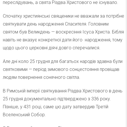
переслідувань, а свята Різдва Христового не існувало.
Спочатку християнські священики не вважали за потрібне
святкувати день народження Спасителя. Головним
святом був Великдень — воскресіння Ісуса Христа. Біблія
навіть не вказує конкретної дати його народження, тому
щодо цього церковні діячі довго сперечалися.
Але дні коло 25 грудня для багатьох народів здавна були
святковими — період зимового сонцестояння провіщав
людям повернення сонячного світла.
В Римській імперії святкування Різдва Христового в день
25 грудня документально підтверджено з 336 року.
Пізніше, у 431 році, саме цю дату затвердив Третій
Вселенський Собор.