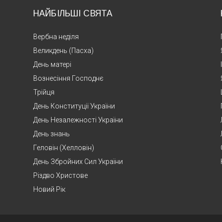
НАЙБІЛЬШІ СВЯТА
Вербна неділя
Великдень (Пасха)
День матері
Вознесіння Господнє
Трійця
День Конституції України
День Незалежності України
День знань
Геловін (Хелловін)
День Збройних Сил України
Різдво Христове
Новий Рік