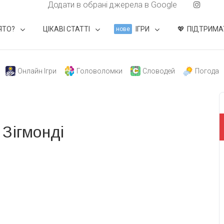
Додати в обрані джерела в Google
ЯТО?
ЦІКАВІ СТАТТІ
ІГРИ
ПІДТРИМА
нове
Онлайн Ігри
Головоломки
Словодей
Погода
Зігмонді
свят на день
». Підписуйтесь на щоденну розсилку
Підписатися