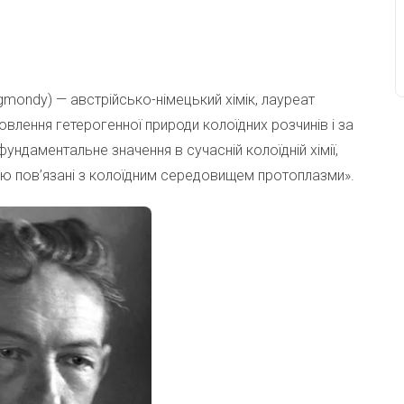
sigmondy) — австрійсько-німецький хімік, лауреат
новлення гетерогенної природи колоїдних розчинів і за
ундаментальне значення в сучасній колоїдній хімії,
ою пов’язані з колоїдним середовищем протоплазми».