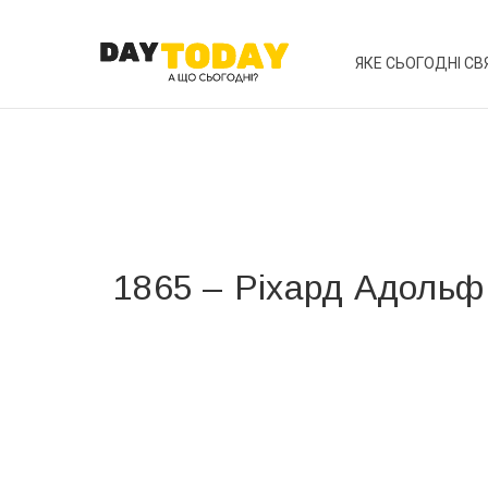
ЯКЕ СЬОГОДНІ СВ
1865 – Ріхард Адольф 
Вже 6 років DAY TODAY складає для вас «
Список 
зручним для вас способом.
Телеграм
Інстаграм
Ваш імейл