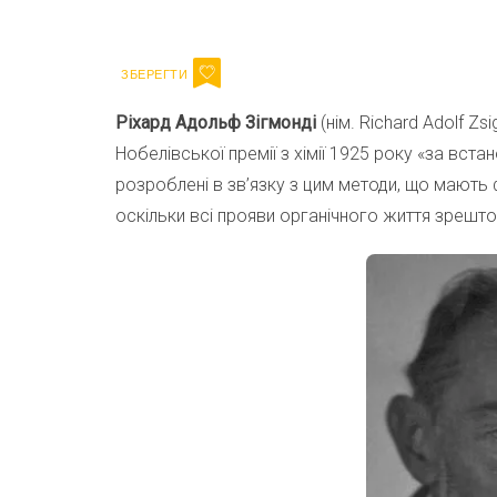
Email
Ріхард Адольф Зігмонді
(нім. Richard Adolf Z
Нобелівської премії з хімії 1925 року «за вста
розроблені в зв’язку з цим методи, що мають ф
оскільки всі прояви органічного життя зрешт