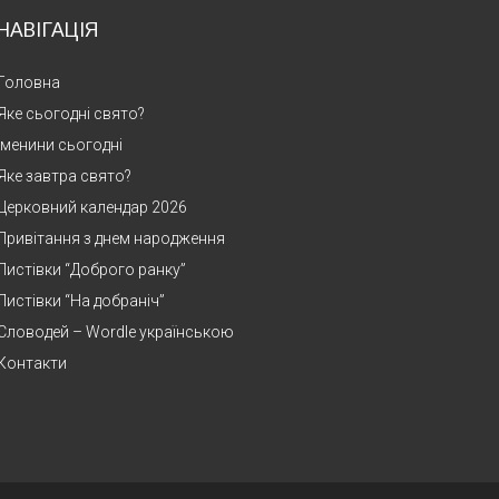
НАВІГАЦІЯ
Головна
Яке сьогодні свято?
Іменини сьогодні
Яке завтра свято?
Церковний календар 2026
Привітання з днем народження
Листівки “Доброго ранку”
Листівки “На добраніч”
Словодей – Wordle українською
Контакти