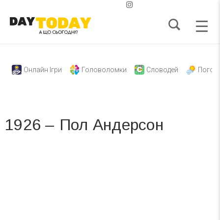
Онлайн Ігри
Головоломки
Словодей
Погод
1926 – Пол Андерсон
Вже 6 років DAY TODAY складає для вас «
Список свят на день
». Підписуйтесь на щоденну розсилку
зручним для вас способом.
Телеграм
Інстаграм