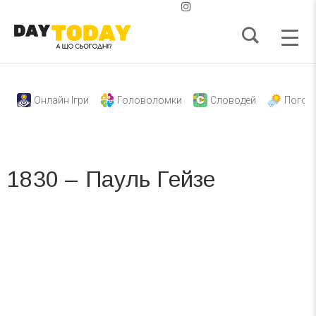
Онлайн Ігри
Головоломки
Словодей
Погод
1830 – Пауль Гейзе
Вже 6 років DAY TODAY складає для вас «
Список свят на день
». Підписуйтесь на щоденну розсилку
зручним для вас способом.
Телеграм
Інстаграм