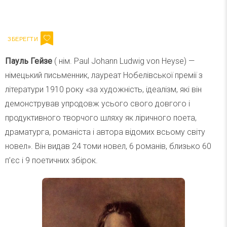
Ваш імейл
Підписатися
Email
Пауль Гейзе
( нім. Paul Johann Ludwig von Heyse) —
німецький письменник, лауреат Нобелівської премії з
літератури 1910 року «за художність, ідеалізм, які він
демонстрував упродовж усього свого довгого і
продуктивного творчого шляху як ліричного поета,
драматурга, романіста і автора відомих всьому світу
новел». Він видав 24 томи новел, 6 романів, близько 60
п’єс і 9 поетичних збірок.