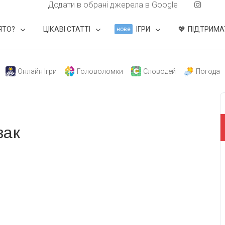
Додати в обрані джерела в Google
ЯТО?
ЦІКАВІ СТАТТІ
ІГРИ
ПІДТРИМА
нове
Онлайн Ігри
Головоломки
Словодей
Погода
зак
свят на день
». Підписуйтесь на щоденну розсилку
Підписатися