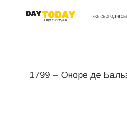
ЯКЕ СЬОГОДНІ СВ
1799 – Оноре де Баль
Вже 6 років DAY TODAY складає для вас «
Список 
зручним для вас способом.
Телеграм
Інстаграм
Ваш імейл