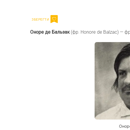
Email
Оноре де Бальзак
(фр. Honore de Balzac) — ф
Онор