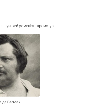
ранцузький романіст і драматург.
е де Бальзак