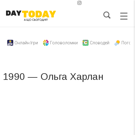
Онлайн Ігри
Головоломки
Словодей
Погод
1990 — Ольга Харлан
Вже 6 років DAY TODAY складає для вас «
Список свят на день
». Підписуйтесь на щоденну розсилку
зручним для вас способом.
Телеграм
Інстаграм