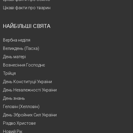
Цікаві факти про тварин
НАЙБІЛЬШІ СВЯТА
Вербна неділя
Великдень (Пасха)
День матері
Вознесіння Господнє
Трійця
День Конституції України
День Незалежності України
День знань
Геловін (Хелловін)
День Збройних Сил України
Різдво Христове
Новий Рік