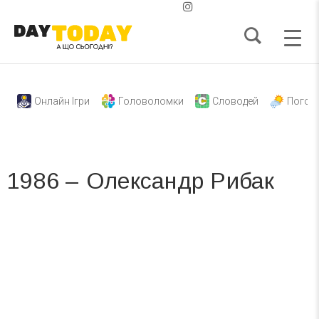
Онлайн Ігри
Головоломки
Словодей
Погод
1986 – Олександр Рибак
Вже 6 років DAY TODAY складає для вас «
Список свят на день
». Підписуйтесь на щоденну розсилку
зручним для вас способом.
Телеграм
Інстаграм