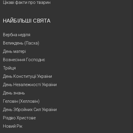
Цікаві факти про тварин
НАЙБІЛЬШІ СВЯТА
Вербна неділя
Великдень (Пасха)
День матері
Вознесіння Господнє
Трійця
День Конституції України
День Незалежності України
День знань
Геловін (Хелловін)
День Збройних Сил України
Різдво Христове
Новий Рік