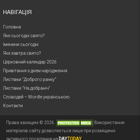
НАВІГАЦІЯ
Головна
Яке сьогодні свято?
Іменини сьогодні
Яке завтра свято?
Церковний календар 2026
Привітання з днем народження
Листівки “Доброго ранку”
Листівки “На добраніч”
Словодей – Wordle українською
Контакти
Права захищені © 2026.
Використання
матеріалів сайту дозволяється лише при розміщенні
активного посилання на
DAY
TODAY
.