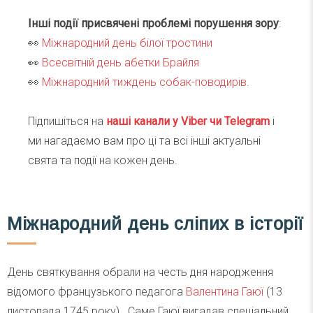
Інші події присвячені проблемі порушення зору
:
👀
Міжнародний день білої тростини
👀
Всесвітній день абетки Брайля
👀
Міжнародний тиждень собак-поводирів
.
Підпишіться на
наші канали у Viber чи Telegra
m
і
ми нагадаємо вам про ці та всі інші актуальні
свята та події на кожен день.
Міжнародний день сліпих в історії
День святкування обрали на честь дня народження
відомого французького педагога
Валентина Гаюї
(13
листопада 1745 року). Саме Гаюї вигадав спеціальний