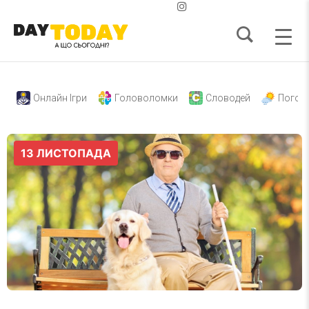
Онлайн Ігри
Головоломки
Словодей
Погод