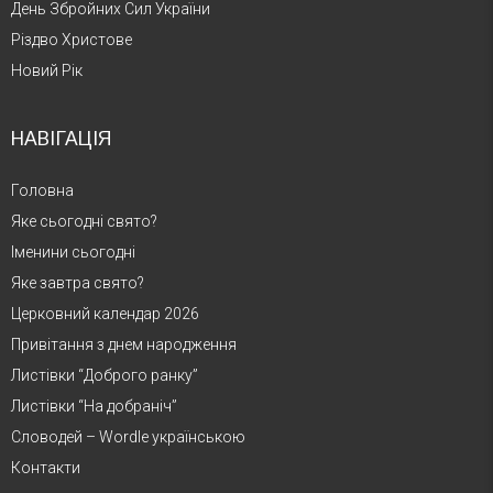
День Збройних Сил України
Різдво Христове
Новий Рік
НАВІГАЦІЯ
Головна
Яке сьогодні свято?
Іменини сьогодні
Яке завтра свято?
Церковний календар 2026
Привітання з днем народження
Листівки “Доброго ранку”
Листівки “На добраніч”
Словодей – Wordle українською
Контакти