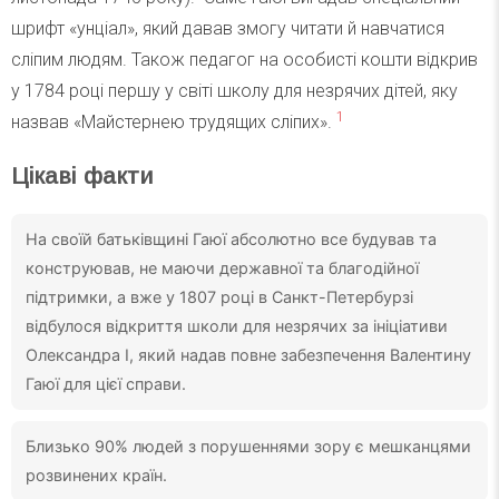
шрифт «унціал», який давав змогу читати й навчатися
сліпим людям. Також педагог на особисті кошти відкрив
у 1784 році першу у світі школу для незрячих дітей, яку
1
назвав «Майстернею трудящих сліпих».
Цікаві факти
На своїй батьківщині Гаюї абсолютно все будував та
конструював, не маючи державної та благодійної
підтримки, а вже у 1807 році в Санкт-Петербурзі
відбулося відкриття школи для незрячих за ініціативи
Олександра I, який надав повне забезпечення Валентину
Гаюї для цієї справи.
Близько 90% людей з порушеннями зору є мешканцями
розвинених країн.