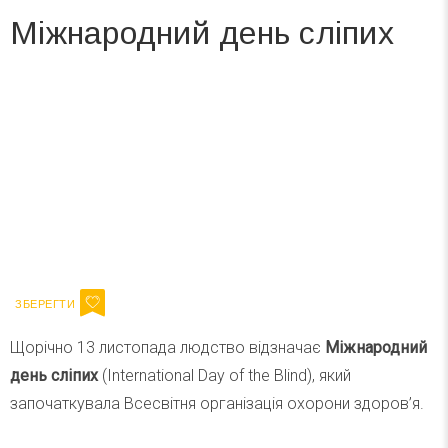
Міжнародний день сліпих
Вже 6 років DAY TODAY складає для вас «
Список свят на день
». Підписуйтесь на щоденну розсилку
зручним для вас способом.
Телеграм
Інстаграм
Ваш імейл
Підписатися
Email
Щорічно 13 листопада людство відзначає
Міжнародний
день сліпих
(International Day of the Blind), який
започаткувала Всесвітня організація охорони здоров’я.