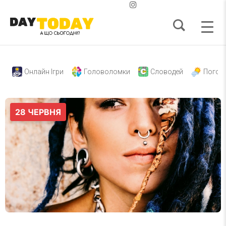
Онлайн Ігри
Головоломки
Словодей
Погод