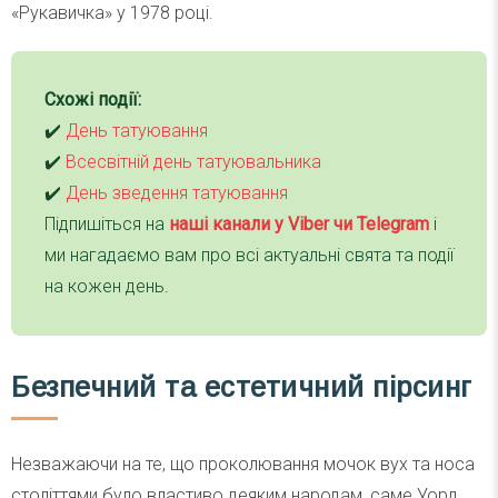
«Рукавичка» у 1978 році.
Схожі події:
✔️
День татуювання
✔️
Всесвітній день татуювальника
✔️
День зведення татуювання
Підпишіться на
наші канали у Viber чи Telegra
m
і
ми нагадаємо вам про всі актуальні свята та події
на кожен день.
Безпечний та естетичний пірсинг
Незважаючи на те, що проколювання мочок вух та носа
століттями було властиво деяким народам, саме Уорд