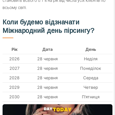
становить всього 0.1% на рік від числа усіх клієнтів по
всьому світі.
Коли будемо відзначати
Міжнародний день пірсингу?
Рік
Дата
День
2026
28 червня
Неділя
2027
28 червня
Понеділок
2028
28 червня
Середа
2029
28 червня
Четвер
2030
28 червня
П’ятниця