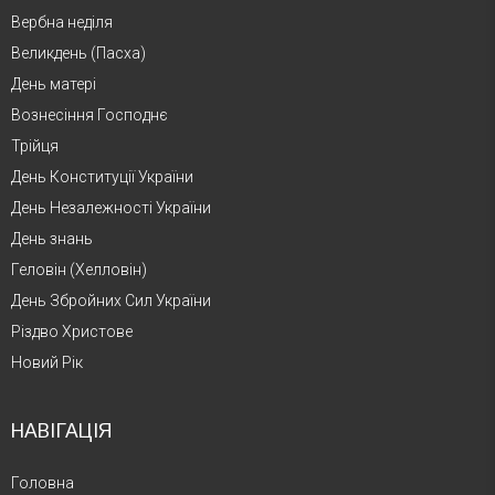
Вербна неділя
Великдень (Пасха)
День матері
Вознесіння Господнє
Трійця
День Конституції України
День Незалежності України
День знань
Геловін (Хелловін)
День Збройних Сил України
Різдво Христове
Новий Рік
НАВІГАЦІЯ
Головна