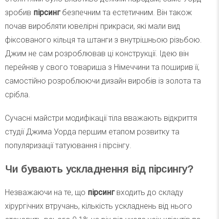
зробив
пірсинг
безпечним та естетичним. Він також
почав виробляти ювелірні прикраси, які мали вид
фіксованого кільця та штанги з внутрішньою різьбою.
Джим не сам розроблював ці конструкції. Ідею він
перейняв у свого товариша з Німеччини та поширив її,
самостійно розроблюючи дизайн виробів із золота та
срібла.
Сучасні майстри модифікації тіла вважають відкриття
студії Джима Уорда першим етапом розвитку та
популяризації татуювання і пірсінгу.
Чи бувають ускладнення від пірсингу?
Незважаючи на те, що
пірсинг
входить до складу
хірургічних втручань, кількість ускладнень від нього