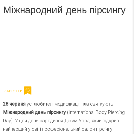
Міжнародний день пірсингу
Вже 6 років DAY TODAY складає для вас «
Список свят на день
». Підписуйтесь на щоденну розсилку
зручним для вас способом.
Телеграм
Інстаграм
Ваш імейл
Підписатися
Email
28 червня
усі любителі модифікації тіла святкують
Міжнародний день пірсингу
(International Body Piercing
Day). У цей день народився Джим Уорд, який відкрив
найперший у світі професіональний салон пірсінгу