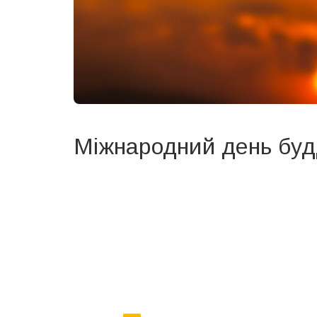
Міжнародний день бу
Вже 6 років DAY TODAY складає для вас «
Список 
зручним для вас способом.
Телеграм
Інстаграм
Ваш імейл
Email