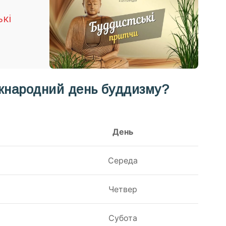
ькі
іжнародний день буддизму?
День
Середа
Четвер
Субота