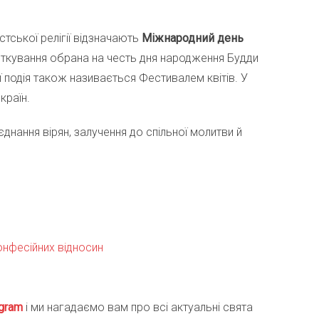
стської релігії відзначають
Міжнародний день
святкування обрана на честь дня народження Будди
 подія також називається Фестивалем квітів. У
країн.
днання вірян, залучення до спільної молитви й
онфесійних відносин
gra
m
і ми нагадаємо вам про всі актуальні свята