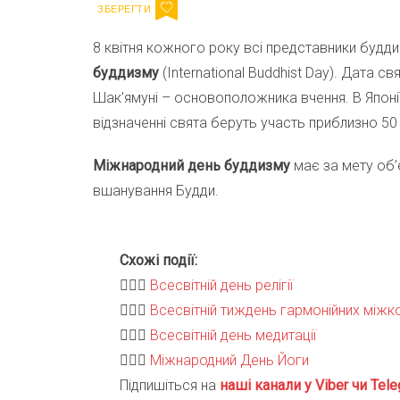
8 квітня кожного року всі представники будди
буддизму
(International Buddhist Day). Дата 
Шак’ямуні – основоположника вчення. В Японії
відзначенні свята беруть участь приблизно 50 
Міжнародний день буддизму
має за мету об’є
вшанування Будди.
Схожі події:
🧘🏻‍♀️
Всесвітній день релігії
🧘🏻‍♀️
Всесвітній тиждень гармонійних міжк
🧘🏻‍♀️
Всесвітній день медитації
🧘🏻‍♀️
Міжнародний День Йоги
Підпишіться на
наші канали у Viber чи Tele