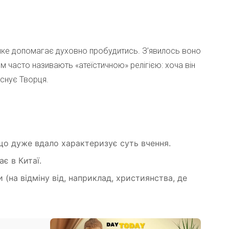
 яке допомагає духовно пробудитись. З’явилось воно
дизм часто називають «атеїстичною» релігією: хоча він
існує Творця.
що дуже вдало характеризує суть вчення.
є в Китаї.
 (на відміну від, наприклад, християнства, де