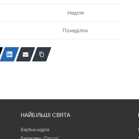
Неділя
Понеділок
НАЙБІЛЬШІ СВЯТА
Вербна неділя
Великдень (Пасха)