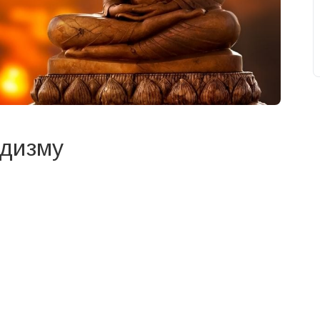
ддизму
свят на день
». Підписуйтесь на щоденну розсилку
Підписатися