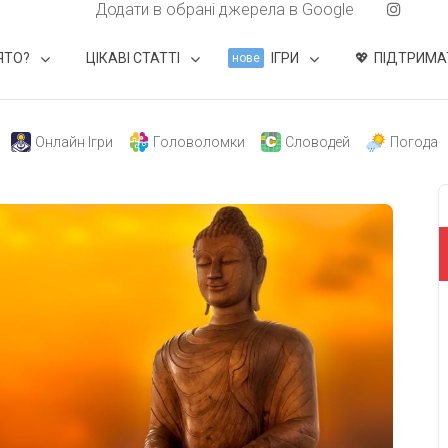
Додати в обрані джерела в Google
ЯТО?
ЦІКАВІ СТАТТІ
ІГРИ
ПІДТРИМА
нове
Онлайн Ігри
Головоломки
Словодей
Погода