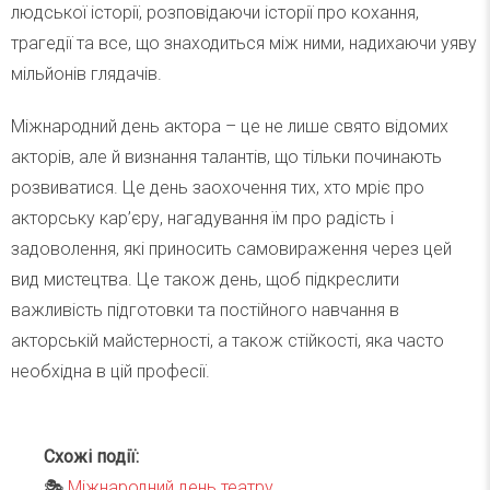
людської історії, розповідаючи історії про кохання,
трагедії та все, що знаходиться між ними, надихаючи уяву
мільйонів глядачів.
Міжнародний день актора – це не лише свято відомих
акторів, але й визнання талантів, що тільки починають
розвиватися. Це день заохочення тих, хто мріє про
акторську кар’єру, нагадування їм про радість і
задоволення, які приносить самовираження через цей
вид мистецтва. Це також день, щоб підкреслити
важливість підготовки та постійного навчання в
акторській майстерності, а також стійкості, яка часто
необхідна в цій професії.
Схожі події:
🎭
Міжнародний день театру