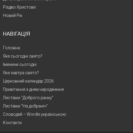
Різдво Христове
Новий Рік
НАВІГАЦІЯ
Головна
Яке сьогодні свято?
Іменини сьогодні
Яке завтра свято?
Церковний календар 2026
Привітання з днем народження
Листівки “Доброго ранку”
Листівки “На добраніч”
Словодей – Wordle українською
Контакти