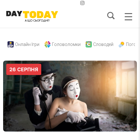
Онлайн Ігри
Головоломки
Словодей
Погод