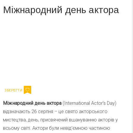
Міжнародний день актора
Вже 6 років DAY TODAY складає для вас «
Список свят на день
». Підписуйтесь на щоденну розсилку
зручним для вас способом.
Телеграм
Інстаграм
Ваш імейл
Підписатися
Email
Міжнародний день актора
(International Actor’s Day)
відзначають 26 серпня – це свято акторського
мистецтва, день, присвячений вшануванню акторів у
всьому світі. Актори були невід’ємною частиною