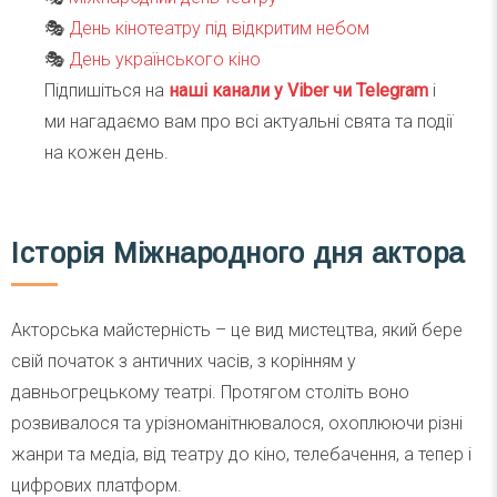
🎭
День кінотеатру під відкритим небом
🎭
День українського кіно
Підпишіться на
наші канали у Viber чи Telegra
m
і
ми нагадаємо вам про всі актуальні свята та події
на кожен день.
Історія Міжнародного дня актора
Акторська майстерність – це вид мистецтва, який бере
свій початок з античних часів, з корінням у
давньогрецькому театрі. Протягом століть воно
розвивалося та урізноманітнювалося, охоплюючи різні
жанри та медіа, від театру до кіно, телебачення, а тепер і
цифрових платформ.