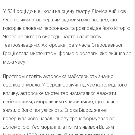
У 534 році до н.е., коли на сцену театру Діоніса вийшов
Феспіс, який став першим відомим виконавцем, що
говорив словами персонажа та розповідав його історію.
Через це акторів сьогодні часто називають
театрознавцями. Акторська гра з часів Стародавньої
Греції стала мистецтвом, формою розваги, яка вийшла за
межі часу.
Протягом століть акторська майстерність значно
еволюціонувала. У Середньовіччі, під час католицького
впливу, акторське мистецтво намагалися вважати
небезпечним, аморальним і язичницьким, що значно
знизило його популярність. Епоха Відродження
повернула його назад і знову трансформувала за
допомогою п’єс мораліте, а потім з’явився Вільям