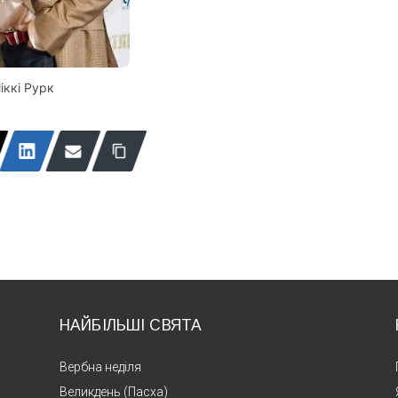
іккі Рурк
НАЙБІЛЬШІ СВЯТА
Вербна неділя
Великдень (Пасха)