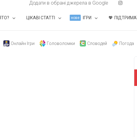
Додати в обрані джерела в Google
ЯТО?
ЦІКАВІ СТАТТІ
ІГРИ
ПІДТРИМА
нове
Онлайн Ігри
Головоломки
Словодей
Погода
свят на день
». Підписуйтесь на щоденну розсилку
Підписатися