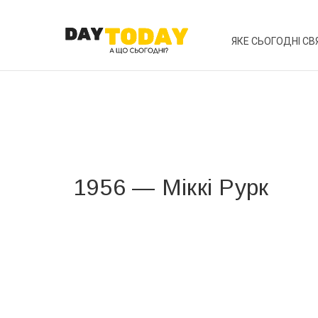
ЯКЕ СЬОГОДНІ СВ
1956 — Міккі Рурк
Вже 6 років DAY TODAY складає для вас «
Список 
зручним для вас способом.
Телеграм
Інстаграм
Ваш імейл