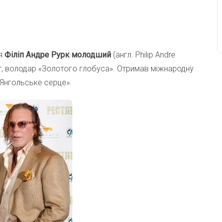
’я
Філіп Андре Рурк молодший
(англ. Philip Andre
ист, володар «Золотого глобуса». Отримав міжнародну
 «Янгольське серце».