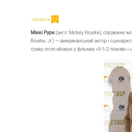
Email
Міккі Рурк
(англ. Mickey Rourke), справжнє ім
Rourke, Jr.) — американський актор і сценар
славу після зйомок у фільмах «9 1/2 тижнів» і