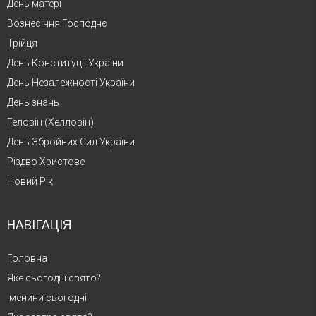
День матері
Вознесіння Господнє
Трійця
День Конституції України
День Незалежності України
День знань
Геловін (Хелловін)
День Збройних Сил України
Різдво Христове
Новий Рік
НАВІГАЦІЯ
Головна
Яке сьогодні свято?
Іменини сьогодні