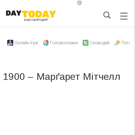
Онлайн Ігри
Головоломки
Словодей
Погод
1900 – Марґарет Мітчелл
Вже 6 років DAY TODAY складає для вас «
Список свят на день
». Підписуйтесь на щоденну розсилку
зручним для вас способом.
Телеграм
Інстаграм