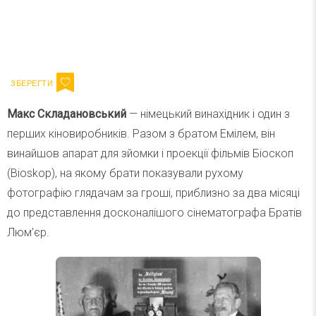
Ваш імейл
Підписатися
Email
Макс Складановський
— німецький винахідник і один з
перших кіновиробників. Разом з братом Емілем, він
винайшов апарат для зйомки і проекції фільмів Біоскоп
(Bioskop), на якому брати показували рухому
фотографію глядачам за гроші, приблизно за два місяці
до представлення досконалішого сінематографа Братів
Люм’єр.