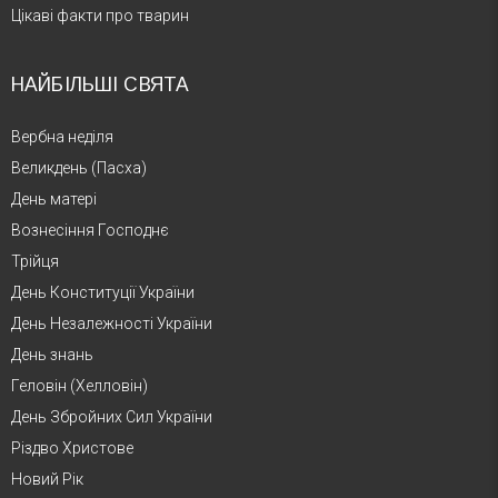
Цікаві факти про тварин
НАЙБІЛЬШІ СВЯТА
Вербна неділя
Великдень (Пасха)
День матері
Вознесіння Господнє
Трійця
День Конституції України
День Незалежності України
День знань
Геловін (Хелловін)
День Збройних Сил України
Різдво Христове
Новий Рік