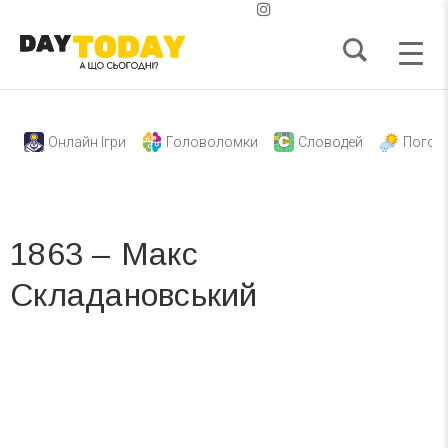
Онлайн Ігри
Головоломки
Словодей
Погод
1863 – Макс
Складановський
Вже 6 років DAY TODAY складає для вас «
Список свят на день
». Підписуйтесь на щоденну розсилку
зручним для вас способом.
Телеграм
Інстаграм