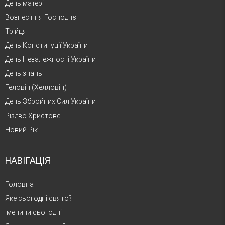
День матері
Вознесіння Господнє
Трійця
День Конституції України
День Незалежності України
День знань
Геловін (Хелловін)
День Збройних Сил України
Різдво Христове
Новий Рік
НАВІГАЦІЯ
Головна
Яке сьогодні свято?
Іменини сьогодні