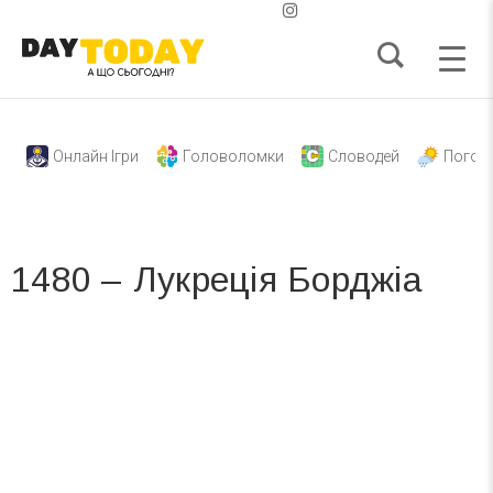
Онлайн Ігри
Головоломки
Словодей
Погод
1480 – Лукреція Борджіа
Вже 6 років DAY TODAY складає для вас «
Список свят на день
». Підписуйтесь на щоденну розсилку
зручним для вас способом.
Телеграм
Інстаграм