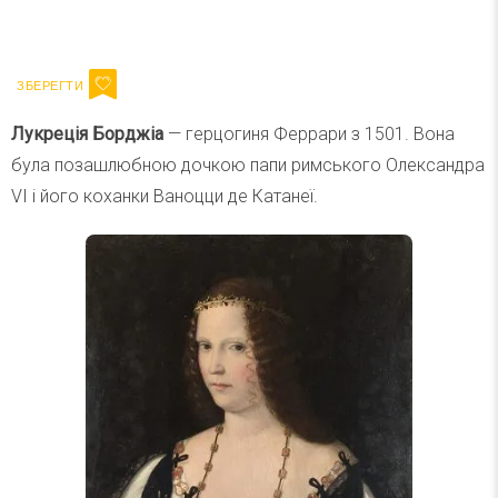
Ваш імейл
Підписатися
Email
Лукреція Борджіа
— герцогиня Феррари з 1501. Вона
була позашлюбною дочкою папи римського Олександра
VI і його коханки Ваноцци де Катанеї.