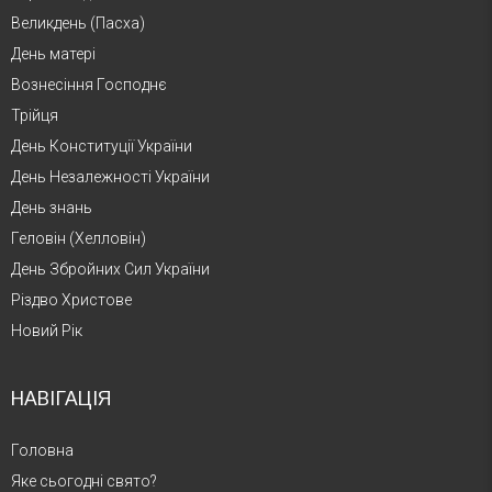
Великдень (Пасха)
День матері
Вознесіння Господнє
Трійця
День Конституції України
День Незалежності України
День знань
Геловін (Хелловін)
День Збройних Сил України
Різдво Христове
Новий Рік
НАВІГАЦІЯ
Головна
Яке сьогодні свято?