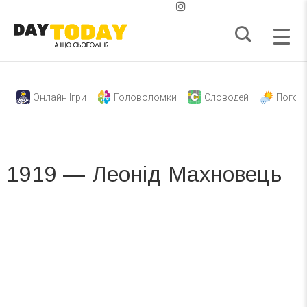
Онлайн Ігри
Головоломки
Словодей
Погод
1919 — Леонід Махновець
Вже 6 років DAY TODAY складає для вас «
Список свят на день
». Підписуйтесь на щоденну розсилку
зручним для вас способом.
Телеграм
Інстаграм