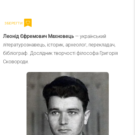
Ваш імейл
Підписатися
Email
Леонід Єфремович Махновець
— український
літературознавець, історик, археолог, перекладач,
бібліограф. Дослідник творчості філософа Григорія
Сковороди.