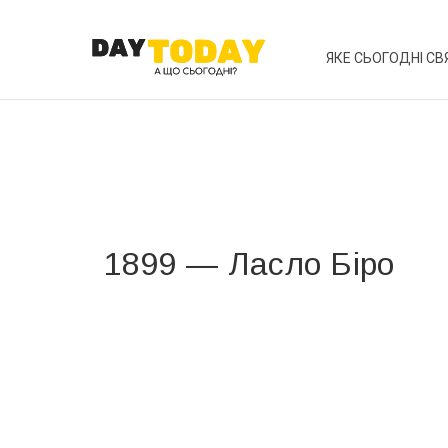
ЯКЕ СЬОГОДНІ СВ
1899 — Ласло Біро
Вже 6 років DAY TODAY складає для вас «
Список 
зручним для вас способом.
Телеграм
Інстаграм
Ваш імейл