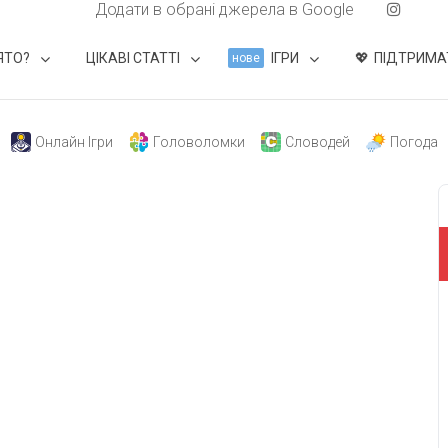
Додати в обрані джерела в Google
ЯТО?
ЦІКАВІ СТАТТІ
ІГРИ
ПІДТРИМА
нове
Онлайн Ігри
Головоломки
Словодей
Погода
свят на день
». Підписуйтесь на щоденну розсилку
Підписатися