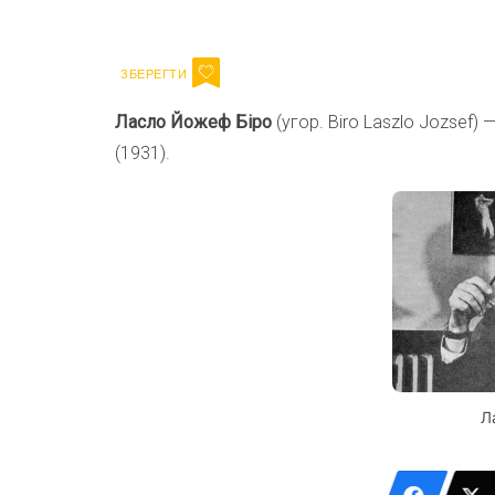
Email
Ласло Йожеф Біро
(угор. Biro Laszlo Jozsef) 
(1931).
Л