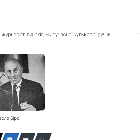
— журналіст, винахідник сучасної кулькової ручки
асло Біро