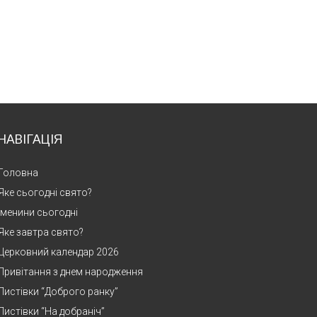
НАВІГАЦІЯ
Головна
Яке сьогодні свято?
Іменини сьогодні
Яке завтра свято?
Церковний календар 2026
Привітання з днем народження
Листівки “Доброго ранку”
Листівки “На добраніч”