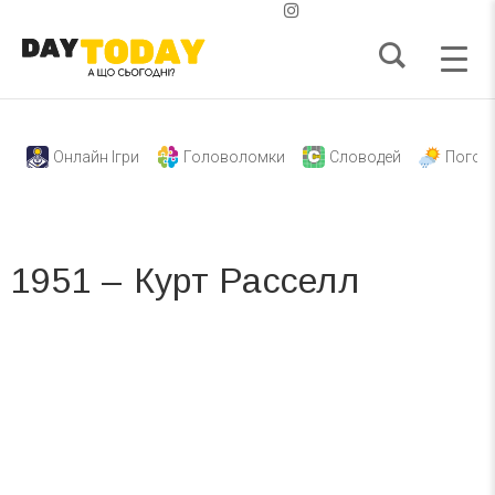
Онлайн Ігри
Головоломки
Словодей
Погод
1951 – Курт Расселл
Вже 6 років DAY TODAY складає для вас «
Список свят на день
». Підписуйтесь на щоденну розсилку
зручним для вас способом.
Телеграм
Інстаграм