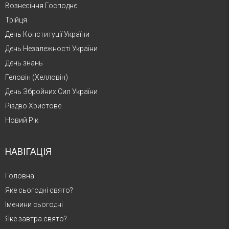
Вознесіння Господнє
Трійця
День Конституції України
День Незалежності України
День знань
Геловін (Хелловін)
День Збройних Сил України
Різдво Христове
Новий Рік
НАВІГАЦІЯ
Головна
Яке сьогодні свято?
Іменини сьогодні
Яке завтра свято?