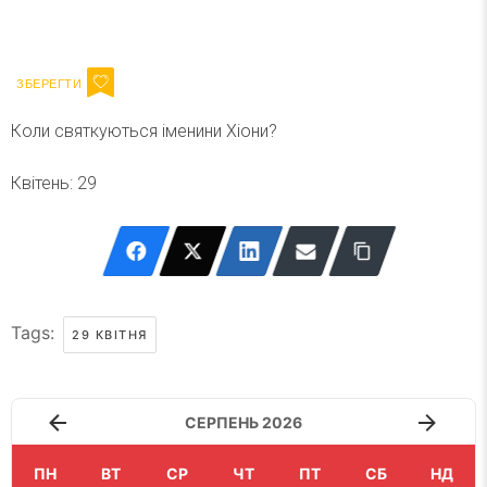
Ваш імейл
Підписатися
Email
Коли святкуються іменини Хіони?
Квітень: 29
Tags:
29 КВІТНЯ
СЕРПЕНЬ 2026
ПН
ВТ
СР
ЧТ
ПТ
СБ
НД