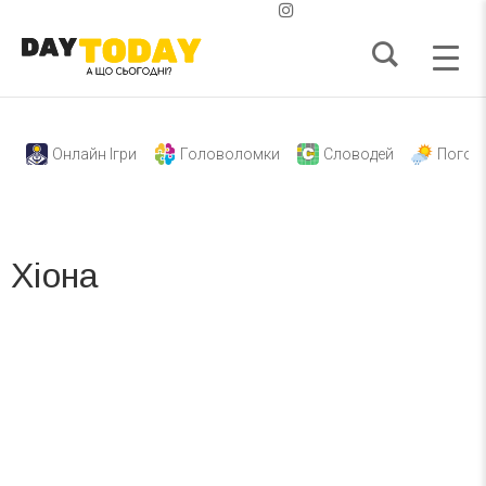
Онлайн Ігри
Головоломки
Словодей
Погод
Хіона
Вже 6 років DAY TODAY складає для вас «
Список свят на день
». Підписуйтесь на щоденну розсилку
зручним для вас способом.
Телеграм
Інстаграм