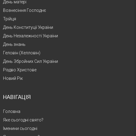
День матері
Вознесіння Господнє
Трійця
День Конституції України
День Незалежності України
День знань
Геловін (Хелловін)
День Збройних Сил України
Різдво Христове
Новий Рік
НАВІГАЦІЯ
Головна
Яке сьогодні свято?
Іменини сьогодні