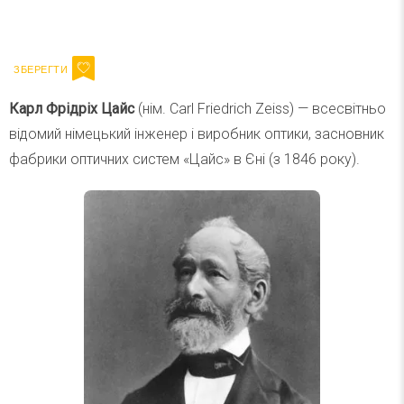
Ваш імейл
Підписатися
Email
Карл Фрідріх Цайс
(нім. Carl Friedrich Zeiss) — всесвітньо
відомий німецький інженер і виробник оптики, засновник
фабрики оптичних систем «Цайс» в Єні (з 1846 року).