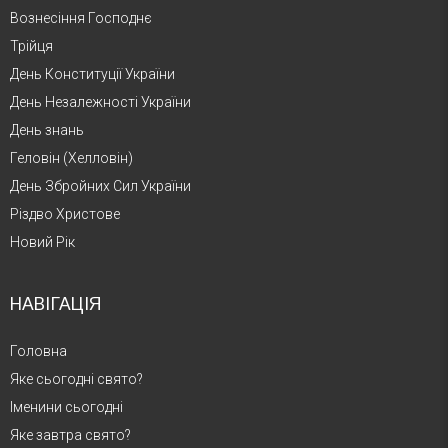
Вознесіння Господнє
Трійця
День Конституції України
День Незалежності України
День знань
Геловін (Хелловін)
День Збройних Сил України
Різдво Христове
Новий Рік
НАВІГАЦІЯ
Головна
Яке сьогодні свято?
Іменини сьогодні
Яке завтра свято?