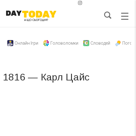
Онлайн Ігри
Головоломки
Словодей
Погод
1816 — Карл Цайс
Вже 6 років DAY TODAY складає для вас «
Список свят на день
». Підписуйтесь на щоденну розсилку
зручним для вас способом.
Телеграм
Інстаграм