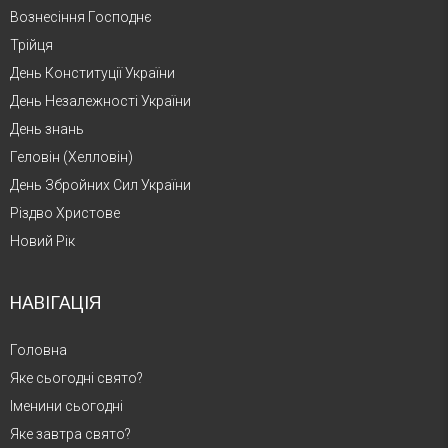
Вознесіння Господнє
Трійця
День Конституції України
День Незалежності України
День знань
Геловін (Хелловін)
День Збройних Сил України
Різдво Христове
Новий Рік
НАВІГАЦІЯ
Головна
Яке сьогодні свято?
Іменини сьогодні
Яке завтра свято?