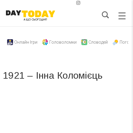
Онлайн Ігри
Головоломки
Словодей
Погод
1921 – Інна Коломієць
Вже 6 років DAY TODAY складає для вас «
Список свят на день
». Підписуйтесь на щоденну розсилку
зручним для вас способом.
Телеграм
Інстаграм