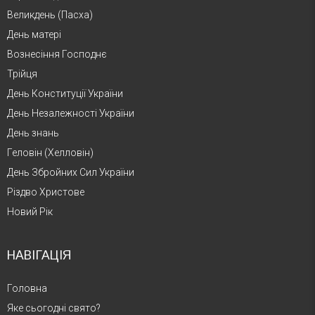
Великдень (Пасха)
День матері
Вознесіння Господнє
Трійця
День Конституції України
День Незалежності України
День знань
Геловін (Хелловін)
День Збройних Сил України
Різдво Христове
Новий Рік
НАВІГАЦІЯ
Головна
Яке сьогодні свято?