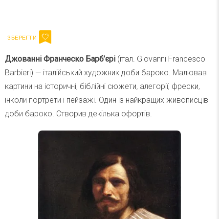
Ваш імейл
Підписатися
Email
Джованні Франческо Барб’єрі
(італ. Giovanni Francesco
Barbieri) — італійський художник доби бароко. Малював
картини на історичні, біблійні сюжети, алегорії, фрески,
інколи портрети і пейзажі. Один із найкращих живописців
доби бароко. Створив декілька офортів.