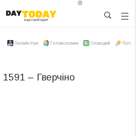
Онлайн Ігри
Головоломки
Словодей
Погод
1591 – Гверчіно
Вже 6 років DAY TODAY складає для вас «
Список свят на день
». Підписуйтесь на щоденну розсилку
зручним для вас способом.
Телеграм
Інстаграм