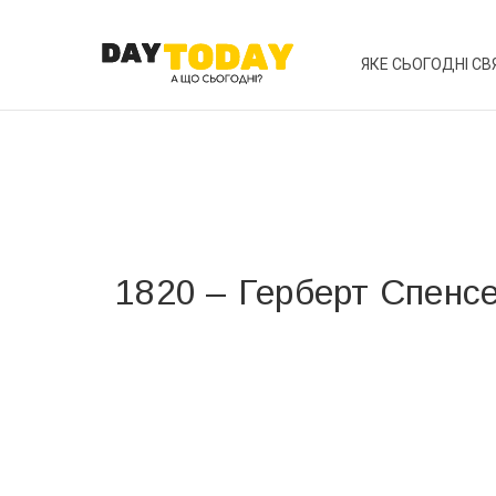
ЯКЕ СЬОГОДНІ СВ
1820 – Герберт Спенс
Вже 6 років DAY TODAY складає для вас «
Список 
зручним для вас способом.
Телеграм
Інстаграм
Ваш імейл