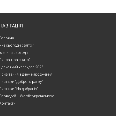
НАВІГАЦІЯ
Головна
Яке сьогодні свято?
Іменини сьогодні
Яке завтра свято?
Церковний календар 2026
Привітання з днем народження
Листівки “Доброго ранку”
Листівки “На добраніч”
Словодей – Wordle українською
Контакти