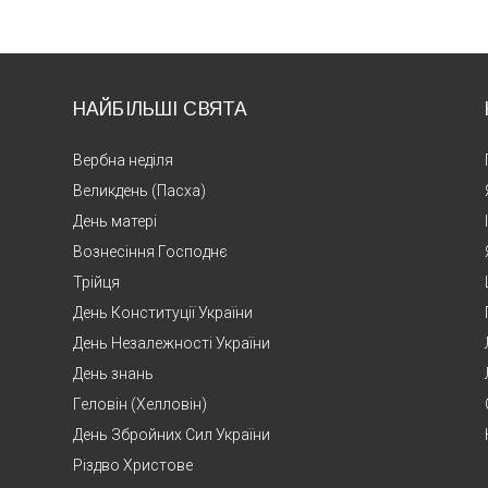
НАЙБІЛЬШІ СВЯТА
Вербна неділя
Великдень (Пасха)
День матері
Вознесіння Господнє
Трійця
День Конституції України
День Незалежності України
День знань
Геловін (Хелловін)
День Збройних Сил України
Різдво Христове