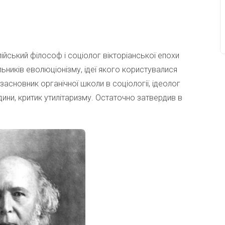
лійський філософ і соціолог вікторіанської епохи
льників еволюціонізму, ідеї якого користувалися
 засновник органічної школи в соціології, ідеолог
дини, критик утилітаризму. Остаточно затвердив в