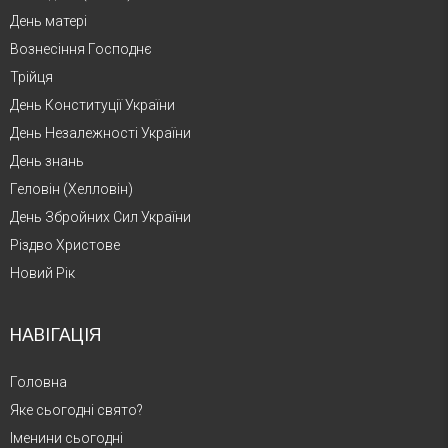
День матері
Вознесіння Господнє
Трійця
День Конституції України
День Незалежності України
День знань
Геловін (Хелловін)
День Збройних Сил України
Різдво Христове
Новий Рік
НАВІГАЦІЯ
Головна
Яке сьогодні свято?
Іменини сьогодні