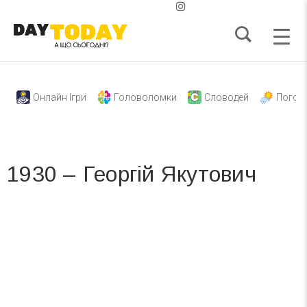
Онлайн Ігри
Головоломки
Словодей
Погод
1930 – Георгій Якутович
Вже 6 років DAY TODAY складає для вас «
Список свят на день
». Підписуйтесь на щоденну розсилку
зручним для вас способом.
Телеграм
Інстаграм