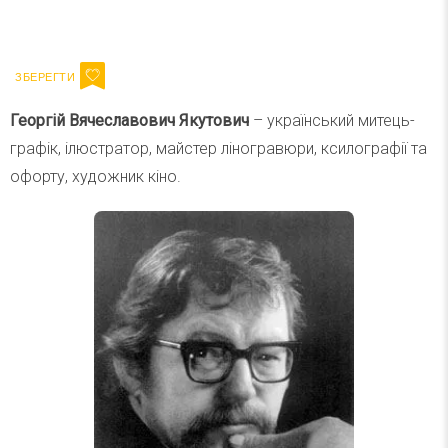
Ваш імейл
Підписатися
Email
Георгій Вячеславович Якутович
– український митець-
графік, ілюстратор, майстер ліногравюри, ксилографії та
офорту, художник кіно.