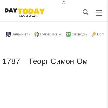
Онлайн Ігри
Головоломки
Словодей
Погод
1787 – Георг Симон Ом
Вже 6 років DAY TODAY складає для вас «
Список свят на день
». Підписуйтесь на щоденну розсилку
зручним для вас способом.
Телеграм
Інстаграм