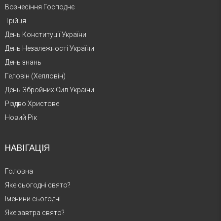
Вознесіння Господнє
Трійця
День Конституції України
День Незалежності України
День знань
Геловін (Хелловін)
День Збройних Сил України
Різдво Христове
Новий Рік
НАВІГАЦІЯ
Головна
Яке сьогодні свято?
Іменини сьогодні
Яке завтра свято?