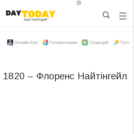
Онлайн Ігри
Головоломки
Словодей
Погод
1820 – Флоренс Найтінгейл
Вже 6 років DAY TODAY складає для вас «
Список свят на день
». Підписуйтесь на щоденну розсилку
зручним для вас способом.
Телеграм
Інстаграм