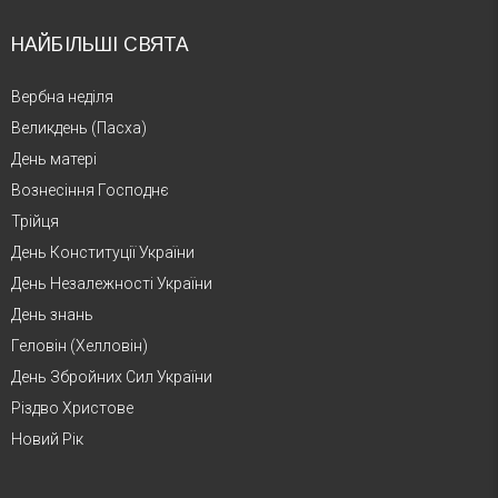
НАЙБІЛЬШІ СВЯТА
Вербна неділя
Великдень (Пасха)
День матері
Вознесіння Господнє
Трійця
День Конституції України
День Незалежності України
День знань
Геловін (Хелловін)
День Збройних Сил України
Різдво Христове
Новий Рік