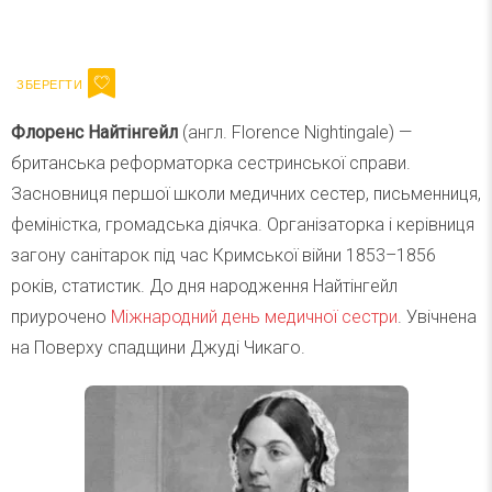
Ваш імейл
Підписатися
Email
Флоренс Найтінгейл
(англ. Florence Nightingale) —
британська реформаторка сестринської справи.
Засновниця першої школи медичних сестер, письменниця,
феміністка, громадська діячка. Організаторка і керівниця
загону санітарок під час Кримської війни 1853–1856
років, статистик. До дня народження Найтінгейл
приурочено
Міжнародний день медичної сестри
. Увічнена
на Поверху спадщини Джуді Чикаго.