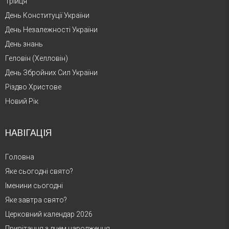
Трійця
День Конституції України
День Незалежності України
День знань
Геловін (Хелловін)
День Збройних Сил України
Різдво Христове
Новий Рік
НАВІГАЦІЯ
Головна
Яке сьогодні свято?
Іменини сьогодні
Яке завтра свято?
Церковний календар 2026
Привітання з днем народження