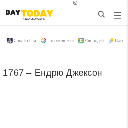
Онлайн Ігри
Головоломки
Словодей
Погод
1767 – Ендрю Джексон
Вже 6 років DAY TODAY складає для вас «
Список свят на день
». Підписуйтесь на щоденну розсилку
зручним для вас способом.
Телеграм
Інстаграм