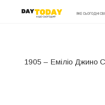
ЯКЕ СЬОГОДНІ СВ
1905 – Еміліо Джино С
Вже 6 років DAY TODAY складає для вас «
Список 
зручним для вас способом.
Телеграм
Інстаграм
Ваш імейл