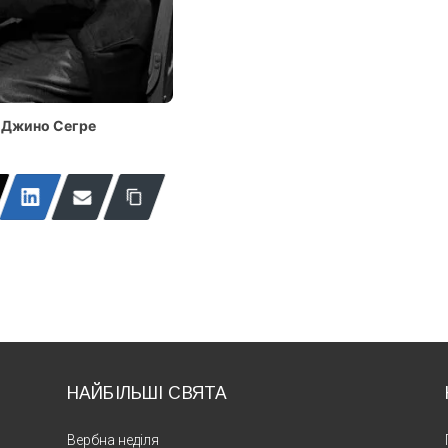
о Джино Сегре
НАЙБІЛЬШІ СВЯТА
Вербна неділя