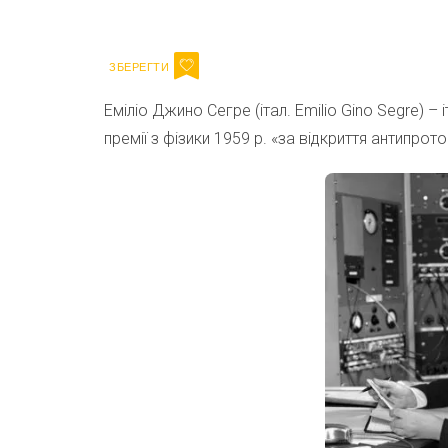
Email
Еміліо Джино Сегре (італ. Emilio Gino Segre) 
премії з фізики 1959 р. «за відкриття антипр