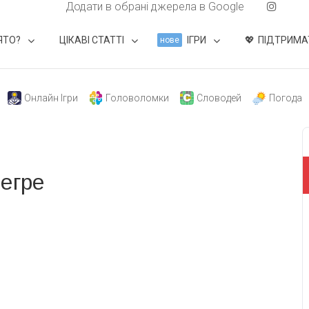
Додати в обрані джерела в Google
ЯТО?
ЦІКАВІ СТАТТІ
ІГРИ
ПІДТРИМА
нове
Онлайн Ігри
Головоломки
Словодей
Погода
егре
свят на день
». Підписуйтесь на щоденну розсилку
Підписатися