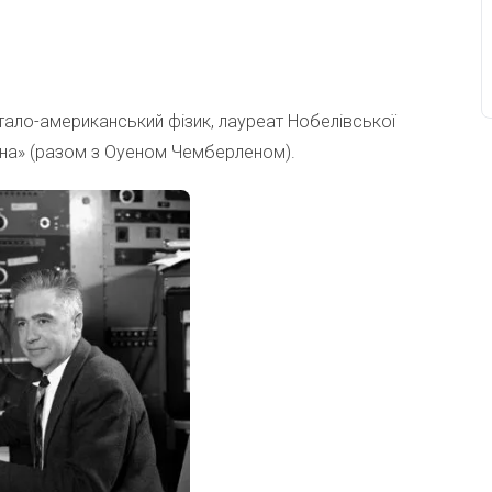
– італо-американський фізик, лауреат Нобелівської
отона» (разом з Оуеном Чемберленом).