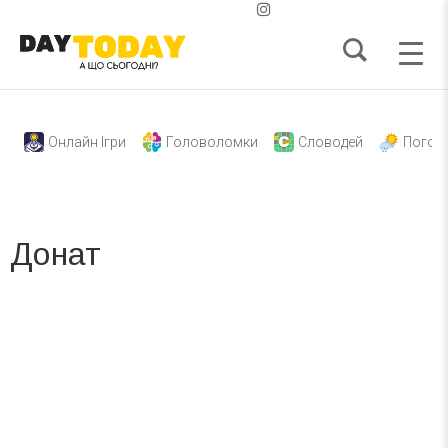
Онлайн Ігри
Головоломки
Словодей
Погод
Донат
Вже 6 років DAY TODAY складає для вас «
Список свят на день
». Підписуйтесь на щоденну розсилку
зручним для вас способом.
Телеграм
Інстаграм