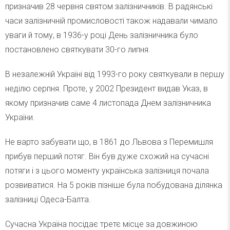
призначив 28 червня святом залізничників. В радянські
часи залізничній промисловості також надавали чимало
уваги й тому, в 1936-у році День залізничника було
постановлено святкувати 30-го липня.
В незалежній Україні від 1993-го року святкували в першу
неділю серпня. Проте, у 2002 Президент видав Указ, в
якому призначив саме 4 листопада Днем залізничника
України.
Не варто забувати що, в 1861 до Львова з Перемишля
прибув перший потяг. Він був дуже схожий на сучасні
потяги і з цього моменту українська залізниця почала
розвиватися. На 5 років пізніше була побудована ділянка
залізниці Одеса-Балта.
Сучасна Україна посідає третє місце за довжиною