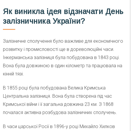
Як виникла ідея відзначати День
залізничника України?
Залізничне сполучення було важливе для економічного
розвитку і промисловості ще в дореволюційні часи.
Інкерманська залізниця була побудована в 1843 році.
Вона була довжиною в один кілометр та працювала на
кінній тязі.
В 1855 році була побудована Велика Кримська
Центральна залізниця. Вона була створена під час
Кримської війни і її загальна довжина 23 км. З 1868
почалася активна розбудова залізничних сполучень.
В часи царської Росії в 1896-у році Михайло Хилков