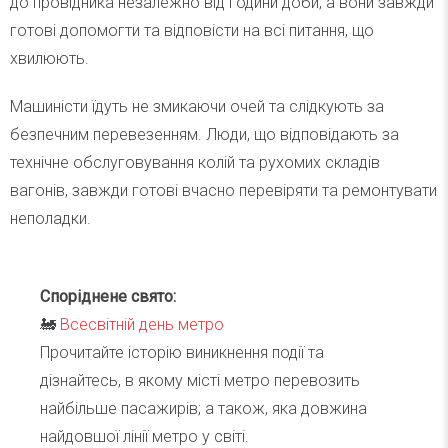
до провідника незалежно від години доби, а вони завжди
готові допомогти та відповісти на всі питання, що
хвилюють.
Машиністи їдуть не змикаючи очей та слідкують за
безпечним перевезенням. Люди, що відповідають за
технічне обслуговування колій та рухомих складів
вагонів, завжди готові вчасно перевіряти та ремонтувати
неполадки.
Споріднене свято:
🚂
Всесвітній день метро
Прочитайте історію виникнення події та
дізнайтесь, в якому місті метро перевозить
найбільше пасажирів; а також, яка довжина
найдовшої лінії метро у світі.