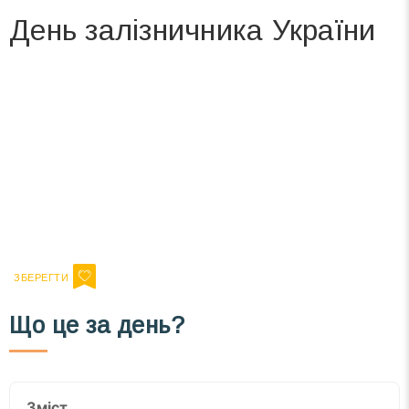
День залізничника України
Вже 6 років DAY TODAY складає для вас «
Список свят на день
». Підписуйтесь на щоденну розсилку
зручним для вас способом.
Телеграм
Інстаграм
Ваш імейл
Підписатися
Email
Що це за день?
Зміст