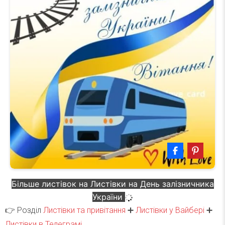
Більше листівок на Листівки на День залізничника
України
👉 Розділ
Листівки та привітання
➕
Листівки у Вайбері
➕
Листівки в Телеграмі