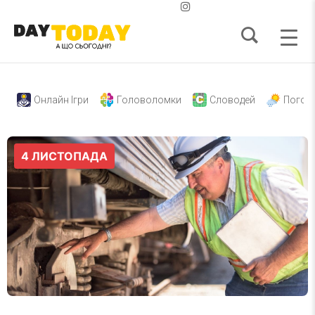
Онлайн Ігри
Головоломки
Словодей
Погод