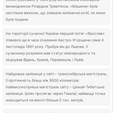
винахідником Річардом Тревітіком. «Машина» була
настільки важкою, що зламала залізничні колії, по яким
була пущена.
На території сучасної України перший потяг «Ярослав»
з’явився ще в часи існування Австро-Угорщини саме 4
листопада 1861 року. Прибув він до Львова. У
сучасному розумінні мав статус міжнародного та
з’єднував Відень, Краків, Перемишль і Львів.
Найдовша залізниця у світі – транссибірська магістраль,
її протяжність більш ніж 9000 кілометрів.
Найвисокогірніша магістраль світу – Цінхай-Тибетська
залізниця. Шлях пролягає через Гімалаї, найвища точка
знаходиться на висоті більше 5 тис. метрів.