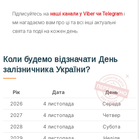
Підписуйтесь на
наші канали у Viber чи Telegra
m
і
ми нагадаємо вам про ці та всі інші актуальні
свята та події на кожен день.
Коли будемо відзначати
День
залізничника України?
Рік
Дата
День
2026
4 листопада
Середа
2027
4 листопада
Четвер
2028
4 листопада
Субота
2029
4 листопада
Неділя