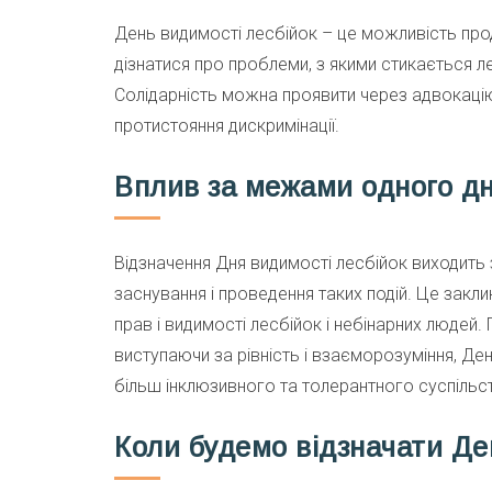
День видимості лесбійок – це можливість прод
дізнатися про проблеми, з якими стикається л
Солідарність можна проявити через адвокацію,
протистояння дискримінації.
Вплив за межами одного д
Відзначення Дня видимості лесбійок виходить 
заснування і проведення таких подій. Це заклик
прав і видимості лесбійок і небінарних людей. 
виступаючи за рівність і взаєморозуміння, Де
більш інклюзивного та толерантного суспільс
Коли будемо відзначати Де