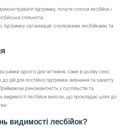
емонструвати підтримку, почути голоси лесбійок і
есбійська спільнота.
 підтримку організацій, очолюваних лесбійками, та
ня
за рамки одного дня чи тижня, саме в цьому сенс
 до дій для постійної підтримки, визнання та захисту
Приймаючи різноманітність у суспільстві та
нь видимості лесбійок внесок, що прокладає шлях до
тва.
нь видимості лесбійок?