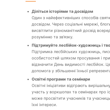
Діліться історіями та досвідом
Один з найефективніших способів святк
досвідом. Через соціальні мережі, блог
висвітлити різноманітний досвід всере
розумінню та зв’язку.
Підтримуйте лесбійок-художниць і тв
Підтримка лесбійських художниць, пис
особистостей шляхом просування і прид
відзначити День видимості лесбійок. Це
допомога у збільшенні їхньої репрезента
Освітні програми та семінари
Освітні ініціативи відіграють вирішаль
участь у воркшопах та семінарах про і
може просвітити учасників та учасниць
їхні інтереси.