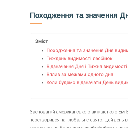
Походження та значення Дн
Зміст
Походження та значення Дня видим
Тиждень видимості лесбійок
Відзначення Дня і Тижня видимості
Вплив за межами одного дня
Коли будемо відзначати День видим
Заснований американською активісткою Емі Ел
перетворився на глобальне свято. Цей день ви
також прагне боротися з лесбофобією, дискрим