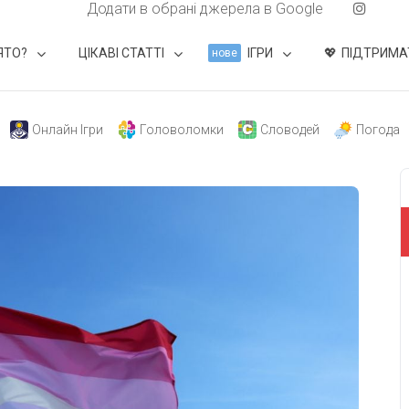
Додати в обрані джерела в Google
ЯТО?
ЦІКАВІ СТАТТІ
ІГРИ
ПІДТРИМА
нове
Онлайн Ігри
Головоломки
Словодей
Погода