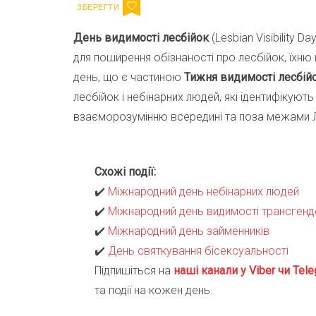
День видимості лесбійок
(Lesbian Visibility 
для поширення обізнаності про лесбійок, їхню 
день, що є частиною
Тижня видимості лесбій
лесбійок і небінарних людей, які ідентифікують
взаєморозумінню всередині та поза межами Л
Схожі події:
✔️
Міжнародний день небінарних людей
✔️
Міжнародний день видимості трансгенд
✔️
Міжнародний день займенників
✔️
День святкування бісексуальності
Підпишіться на
наші канали у Viber чи Tele
та події на кожен день.