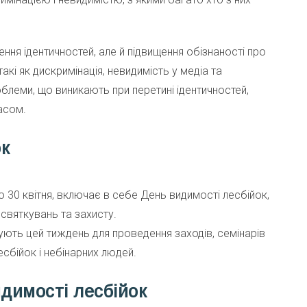
ння ідентичностей, але й підвищення обізнаності про
такі як дискримінація, невидимість у медіа та
блеми, що виникають при перетині ідентичностей,
асом.
ок
о 30 квітня, включає в себе День видимості лесбійок,
святкувань та захисту.
вують цей тиждень для проведення заходів, семінарів
есбійок і небінарних людей.
идимості лесбійок