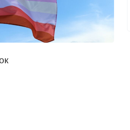
ок
свят на день
». Підписуйтесь на щоденну розсилку
Підписатися