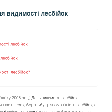
я видимості лесбійок
ості лесбійок
 лесбійок
ості лесбійок?
ліс у 2008 році, День видимості лесбійок
знає внесок, боротьбу і різноманітність лесбійок, а
інацією і невидимістю, з якими багато хто з них