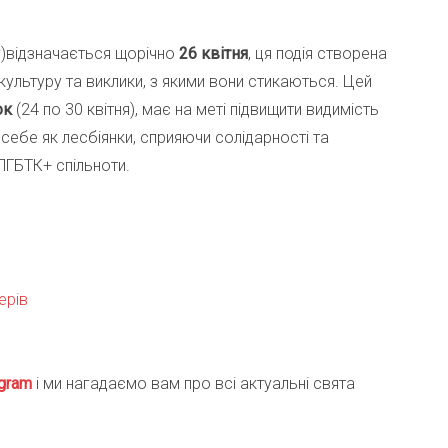
Day)відзначається щорічно
26 квітня
, ця подія створена
культуру та виклики, з якими вони стикаються. Цей
ок
(24 по 30 квітня), має на меті підвищити видимість
 себе як лесбіянки, сприяючи солідарності та
ГБТК+ спільноти.
ерів
gra
m
і ми нагадаємо вам про всі актуальні свята