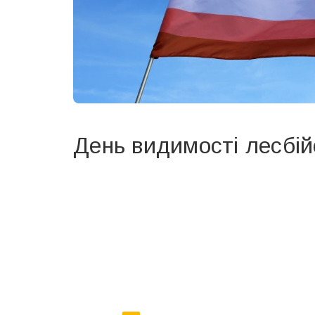
День видимості лесбій
Вже 6 років DAY TODAY складає для вас «
Список 
зручним для вас способом.
Телеграм
Інстаграм
Ваш імейл
Email