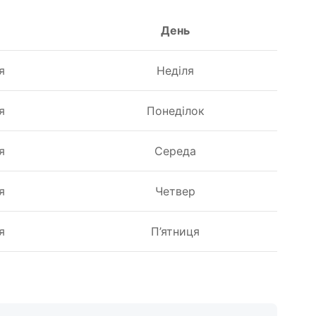
День
я
Неділя
я
Понеділок
я
Середа
я
Четвер
я
П’ятниця