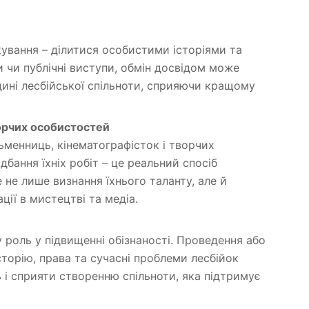
ування – ділитися особистими історіями та
и чи публічні виступи, обмін досвідом може
дині лесбійської спільноти, сприяючи кращому
орчих особистостей
ьменниць, кінематографісток і творчих
бання їхніх робіт – це реальний спосіб
 не лише визнання їхнього таланту, але й
ції в мистецтві та медіа.
ну роль у підвищенні обізнаності. Проведення або
сторію, права та сучасні проблеми лесбійок
 і сприяти створенню спільноти, яка підтримує