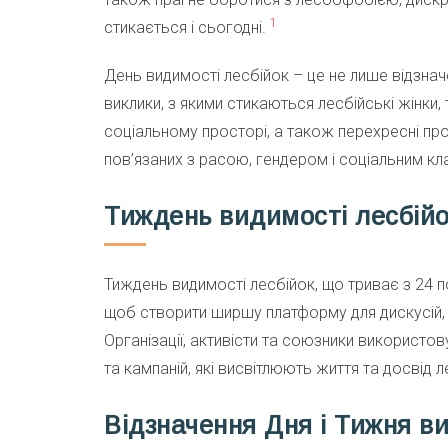
1
стикається і сьогодні.
День видимості лесбійок – це не лише відзначе
виклики, з якими стикаються лесбійські жінки, 
соціальному просторі, а також перехресні про
пов’язаних з расою, гендером і соціальним кл
Тиждень видимості лесбій
Тиждень видимості лесбійок, що триває з 24 п
щоб створити ширшу платформу для дискусій, 
Організації, активісти та союзники використо
та кампаній, які висвітлюють життя та досвід л
Відзначення Дня і Тижня в