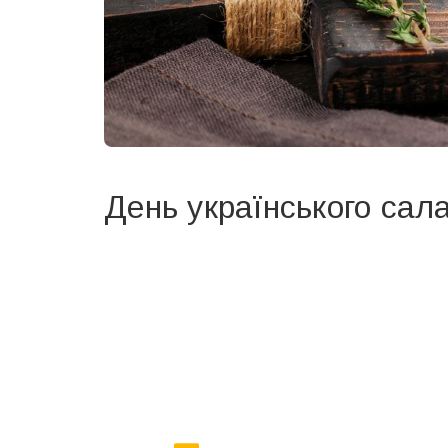
День українського сал
Вже 6 років DAY TODAY складає для вас «
Список 
зручним для вас способом.
Телеграм
Інстаграм
Ваш імейл
Email