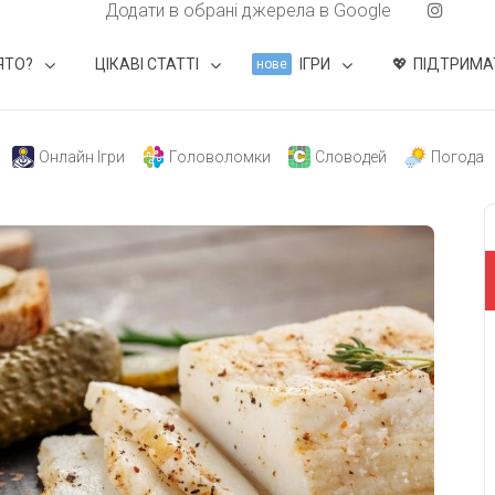
Додати в обрані джерела в Google
ЯТО?
ЦІКАВІ СТАТТІ
ІГРИ
ПІДТРИМА
нове
Онлайн Ігри
Головоломки
Словодей
Погода