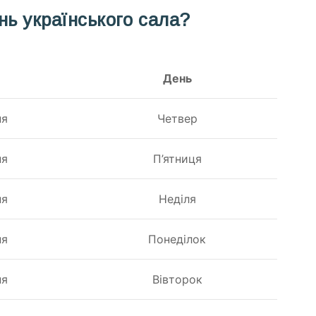
нь українського сала?
День
ня
Четвер
ня
П’ятниця
ня
Неділя
ня
Понеділок
ня
Вівторок