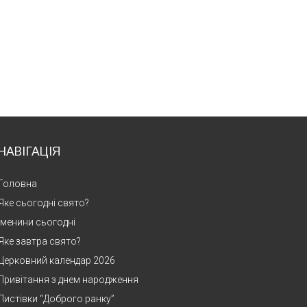
НАВІГАЦІЯ
Головна
Яке сьогодні свято?
Іменини сьогодні
Яке завтра свято?
Церковний календар 2026
Привітання з днем народження
Листівки “Доброго ранку”