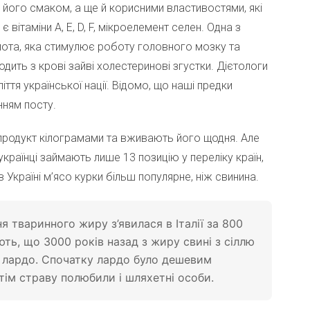
 його смаком, а ще й корисними властивостями, які
 вітаміни А, Е, D, F, мікроелемент селен. Одна з
лота, яка стимулює роботу головного мозку та
дить з крові зайві холестеринові згустки. Дієтологи
я української нації. Відомо, що наші предки
нням посту.
 продукт кілограмами та вживають його щодня. Але
країнці займають лише 13 позицію у переліку країн,
 Україні м’ясо курки більш популярне, ніж свинина.
я тваринного жиру з’явилася в Італії за 800
ють, що 3000 років назад з жиру свині з сіллю
ю лардо. Спочатку лардо було дешевим
отім страву полюбили і шляхетні особи.