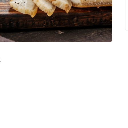
а
свят на день
». Підписуйтесь на щоденну розсилку
Підписатися