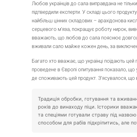
Любов українців до сала виправдана не тільки
підтвердили експерти. У складі цього продукту є
найбільш цінних складових – арахідонова кис
серцевого м’яза, покращує роботу нирок, виво
вважають, що любов до сала пояснює довголітт
вживали сало майже кожен день, за виключе
Багато хто вважає, що українці поїдають цей
проведене в Європі опитування показало, що у
де споживають цей продукт. З’ясувалося, що в
Традиція обробки, готування та вживанн
років до винаходу піци. Історики вважа
та спеціями готували страву під назво
способом для рабів підкріпитись, але п