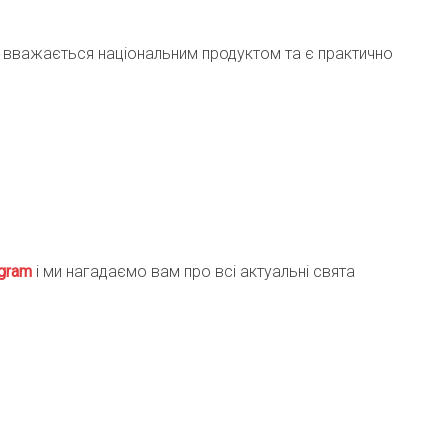
е вважається національним продуктом та є практично
gra
m
і ми нагадаємо вам про всі актуальні свята