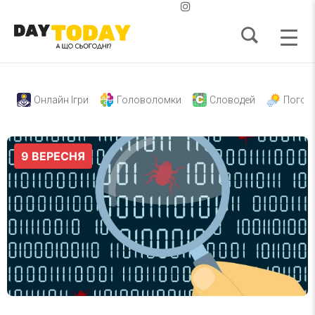
Онлайн Ігри
Головоломки
Словодей
Погод