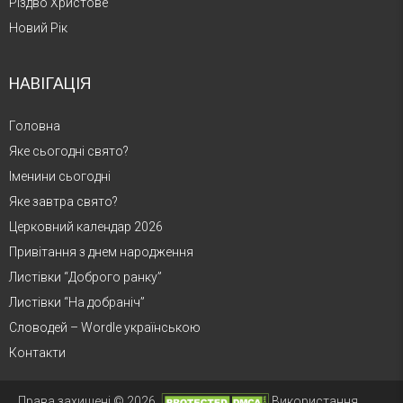
Різдво Христове
Новий Рік
НАВІГАЦІЯ
Головна
Яке сьогодні свято?
Іменини сьогодні
Яке завтра свято?
Церковний календар 2026
Привітання з днем народження
Листівки “Доброго ранку”
Листівки “На добраніч”
Словодей – Wordle українською
Контакти
Права захищені © 2026.
Використання