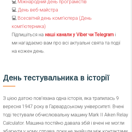
💻
Міжнародний день програмістів
💻
День веб-майстра
💻
Всесвітній день комп’ютера (День
комп’ютерника)
Підпишіться на
наші канали у Viber чи Telegra
m
і
ми нагадаємо вам про всі актуальні свята та події
на кожен день.
День тестувальника в історії
З цією датою пов’язана одна історія, яка трапилась 9
вересня 1947 року в Гарвардському університеті. Вчені
тоді тестували обчислювальну машину Mark II Aiken Relay
Calculator. Машина постійно давала збій і вчені не могли
збагнути у чому справа, поки не знайшли між контактами