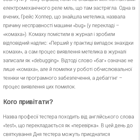
електромеханічного реле міль, що там застрягла. Одна із
вчених, Грейс Хоппер, що знайшла метелика, назвала
причину несправності машини «bug» (у перекладі –
«комаха»). Комаху помістили в журнал і зробили
відповідний надпис: «Перший у практиці випадок знахідки
комахи», а сам процес виявлення метелика в журналі
записали як «debugging». Відтоді слово «баг» означає не
лише «комаха», але й помилки у роботі обчислювальної
техніки чи програмного забезпечення, а дебаггінг –
процес виявлення цих помилок.
Кого привітати?
Назва професії тестера походить від англійського слова
«test», що перекладається як «перевірка». В цей день до
святкування Дня тестера можуть приєднатися