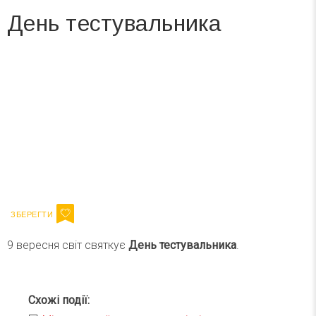
День тестувальника
Вже 6 років DAY TODAY складає для вас «
Список свят на день
». Підписуйтесь на щоденну розсилку
зручним для вас способом.
Телеграм
Інстаграм
Ваш імейл
Підписатися
Email
9 вересня світ святкує
День тестувальника
.
Схожі події: