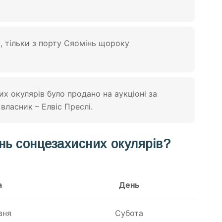
, тільки з порту Сяомінь щороку
их окулярів було продано на аукціоні за
 власник – Елвіс Преслі.
нь сонцезахисних окулярів?
а
День
вня
Субота