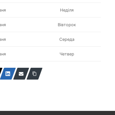
вня
Неділя
вня
Вівторок
вня
Середа
вня
Четвер