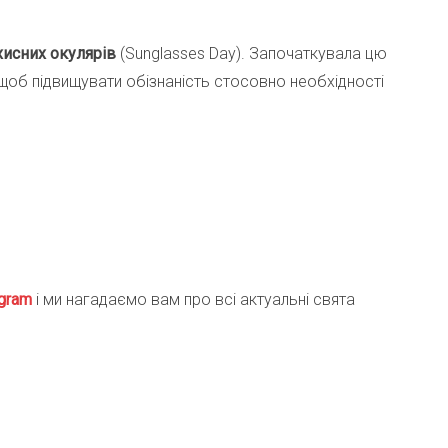
хисних
окулярів
(Sunglasses Day). Започаткувала цю
, щоб підвищувати обізнаність стосовно необхідності
gra
m
і ми нагадаємо вам про всі актуальні свята