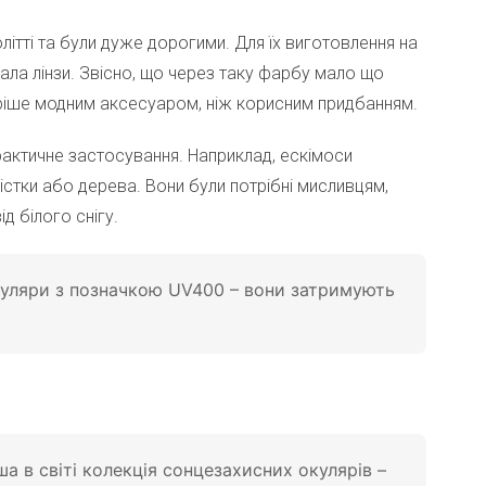
олітті та були дуже дорогими. Для їх виготовлення на
ла лінзи. Звісно, що через таку фарбу мало що
ріше модним аксесуаром, ніж корисним придбанням.
актичне застосування. Наприклад, ескімоси
істки або дерева. Вони були потрібні мисливцям,
д білого снігу.
куляри з позначкою UV400 – вони затримують
а в світі колекція сонцезахисних окулярів –