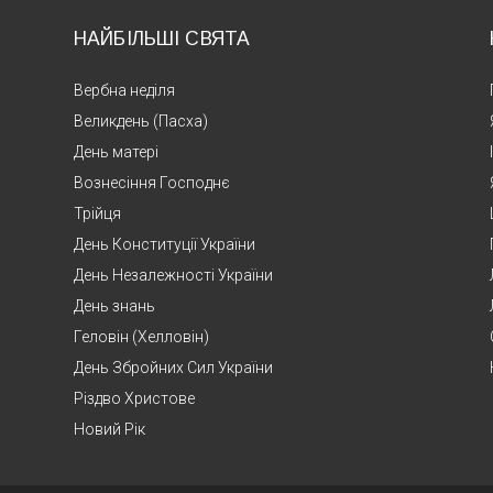
НАЙБІЛЬШІ СВЯТА
Вербна неділя
Великдень (Пасха)
День матері
Вознесіння Господнє
Трійця
День Конституції України
День Незалежності України
День знань
Геловін (Хелловін)
День Збройних Сил України
Різдво Христове
Новий Рік