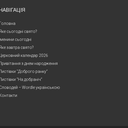
НАВІГАЦІЯ
Головна
Яке сьогодні свято?
Іменини сьогодні
Яке завтра свято?
Церковний календар 2026
Привітання з днем народження
Листівки “Доброго ранку”
Листівки “На добраніч”
Словодей – Wordle українською
Контакти