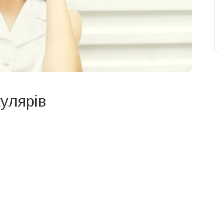
улярів
свят на день
». Підписуйтесь на щоденну розсилку
Підписатися