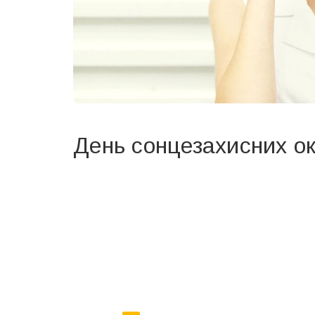
День сонцезахисних ок
Вже 6 років DAY TODAY складає для вас «
Список 
зручним для вас способом.
Телеграм
Інстаграм
Ваш імейл
Email