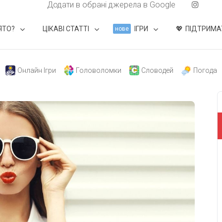
Додати в обрані джерела в Google
ЯТО?
ЦІКАВІ СТАТТІ
ІГРИ
ПІДТРИМА
нове
Онлайн Ігри
Головоломки
Словодей
Погода