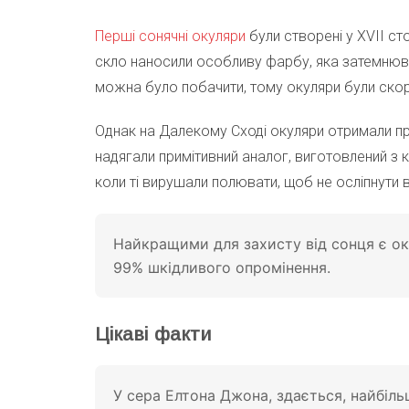
Перші сонячні окуляри
були створені у XVII ст
скло наносили особливу фарбу, яка затемнюва
можна було побачити, тому окуляри були ско
Однак на Далекому Сході окуляри отримали пр
надягали примітивний аналог, виготовлений з к
коли ті вирушали полювати, щоб не осліпнути ві
Найкращими для захисту від сонця є о
99% шкідливого опромінення.
Цікаві факти
У сера Елтона Джона, здається, найбільш