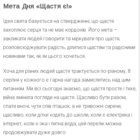
Мета Дня «Щастя є!»
Ідея свята базується на ствердженні, що щастя
захоплює серця та не має кордонів. Його мета –
закликати людей говорити та міркувати про щастя,
розповсюджувати радість, ділитися щастям та радісними
новинами так, як їм цього хочеться.
Хоча для різних людей щастя трактується по-різному, 8
серпня у кожного є гарна нагода замислитись над цим
питанням. Ми всі сьогодні знаємо, що щастя просте і тихе,
війна змінила погляди на щастя. Щасливо бути разом,
спати вночі, чути спів пташок, а не тривожні сирени,
щасливо, коли дітки ходять до школи, коли є електрика і
інтернет, коли є їжа і питна вода, цей перелік можна
продовжувати дуже довго.