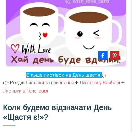
Більше листівок на День щастя
👉 Розділ
Листівки та привітання
➕
Листівки у Вайбері
➕
Листівки в Телеграмі
Коли будемо відзначати День
«Щастя є!»?