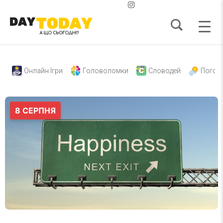
Онлайн Ігри
Головоломки
Словодей
Погод