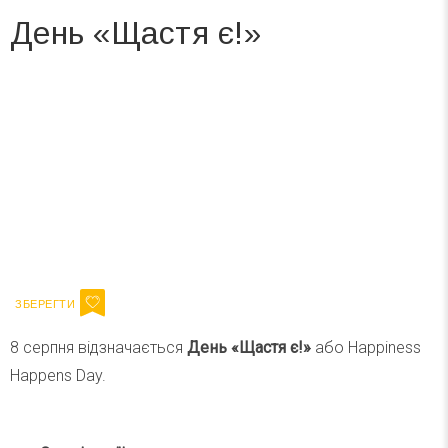
День «Щастя є!»
Вже 6 років DAY TODAY складає для вас «
Список свят на день
». Підписуйтесь на щоденну розсилку
зручним для вас способом.
Телеграм
Інстаграм
Ваш імейл
Підписатися
Email
8 серпня відзначається
День «Щастя є!»
або Happiness
Happens Day.