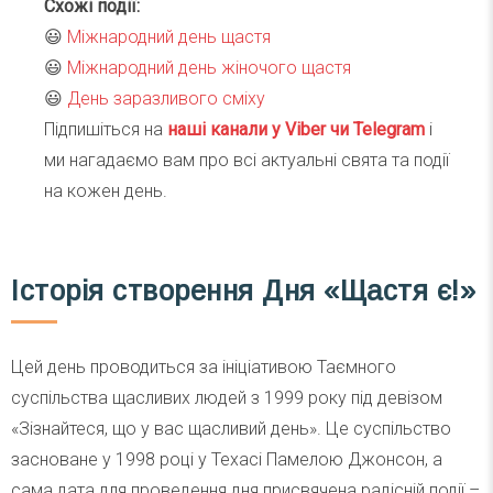
Схожі події:
😃
Міжнародний день щастя
😃
Міжнародний день жіночого щастя
😃
День заразливого сміху
Підпишіться на
наші канали у Viber чи Telegra
m
і
ми нагадаємо вам про всі актуальні свята та події
на кожен день.
Історія створення Дня «Щастя є!»
Цей день проводиться за ініціативою Таємного
суспільства щасливих людей з 1999 року під девізом
«Зізнайтеся, що у вас щасливий день». Це суспільство
засноване у 1998 році у Техасі Памелою Джонсон, а
сама дата для проведення дня присвячена радісній події –