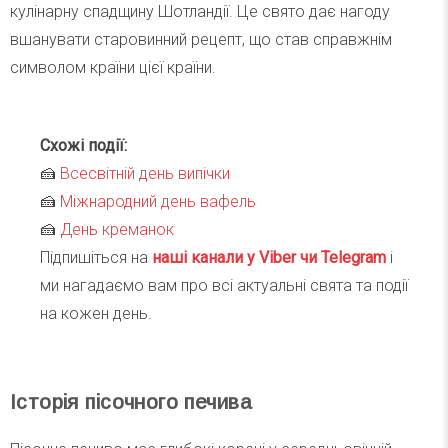
кулінарну спадщину Шотландії. Це свято дає нагоду
вшанувати старовинний рецепт, що став справжнім
символом країни цієї країни.
Схожі події:
🍰
Всесвітній день випічки
🍰
Міжнародний день вафель
🍰
День креманок
Підпишіться на
наші канали у Viber чи Telegra
m
і
ми нагадаємо вам про всі актуальні свята та події
на кожен день.
Історія пісочного печива