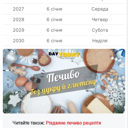
2027
6 січня
Середа
2028
6 січня
Четвер
2029
6 січня
Субота
2030
6 січня
Неділя
Читайте також:
Різдвяне печиво рецепти