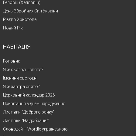
Геловін (Хелловін)
День Збройних Сил України
Різдво Христове
Новий Рік
НАВІГАЦІЯ
Головна
Яке сьогодні свято?
Іменини сьогодні
Яке завтра свято?
Церковний календар 2026
Привітання з днем народження
Листівки “Доброго ранку”
Листівки “На добраніч”
Словодей – Wordle українською