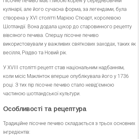
Пісочне печиво має глибокі корені у середньовічній
кулінарії, але його сучасна форма, за легендами, була
створена у XVI столітті Марією Стюарт, королевою
Шотландії. Вона додала цукор до старовинного рецепту
вівсяного печива. Спершу пісочне печиво
використовували у важливих святкових заходах, таких як
весілля, Різдво та Новий рік.
У XVIII столітті рецепт став національним надбанням,
коли місіс Маклінток вперше опублікувала його у 1736
році. З тих пір пісочне печиво стало невід’ємною
частиною шотландської культури.
Особливості та рецептура
Традиційне пісочне печиво складається з трьох основних
інгредієнтів: