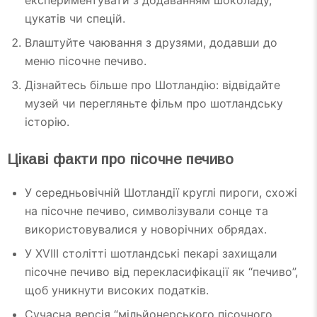
експериментувати з додаванням шоколаду,
цукатів чи спецій.
Влаштуйте чаювання з друзями, додавши до
меню пісочне печиво.
Дізнайтесь більше про Шотландію: відвідайте
музей чи перегляньте фільм про шотландську
історію.
Цікаві факти про пісочне печиво
У середньовічній Шотландії круглі пироги, схожі
на пісочне печиво, символізували сонце та
використовувалися у новорічних обрядах.
У XVIII столітті шотландські пекарі захищали
пісочне печиво від перекласифікації як “печиво”,
щоб уникнути високих податків.
Сучасна версія “мільйонерського пісочного