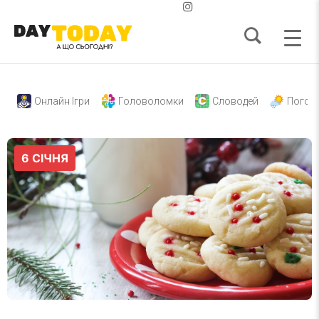
Онлайн Ігри
Головоломки
Словодей
Погод