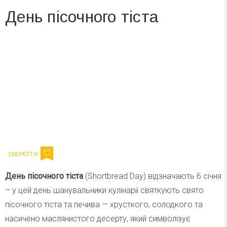
День пісочного тіста
Вже 6 років DAY TODAY складає для вас «
Список свят на день
». Підписуйтесь на щоденну розсилку
зручним для вас способом.
Телеграм
Інстаграм
Ваш імейл
Підписатися
Email
День пісочного тіста
(Shortbread Day) відзначають 6 січня
– у цей день шанувальники кулінарії святкують свято
пісочного тіста та печива — хрусткого, солодкого та
насичено маслянистого десерту, який символізує