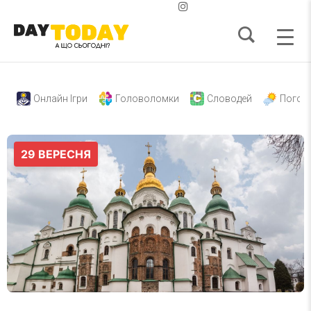
Онлайн Ігри
Головоломки
Словодей
Погод