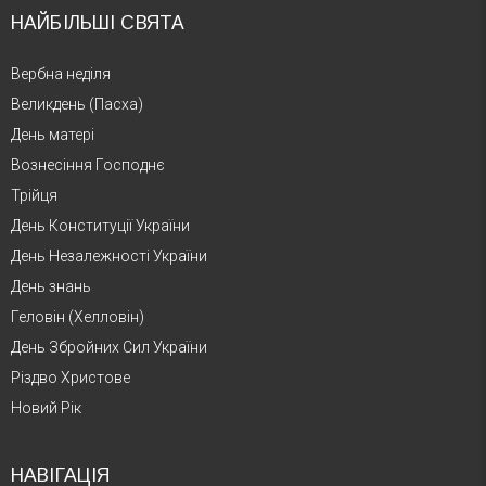
НАЙБІЛЬШІ СВЯТА
Вербна неділя
Великдень (Пасха)
День матері
Вознесіння Господнє
Трійця
День Конституції України
День Незалежності України
День знань
Геловін (Хелловін)
День Збройних Сил України
Різдво Христове
Новий Рік
НАВІГАЦІЯ