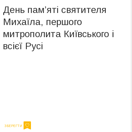
День пам’яті святителя
Михаїла, першого
митрополита Київського і
всієї Русі
Вже 6 років DAY TODAY складає для вас «
Список свят на день
». Підписуйтесь на щоденну розсилку
зручним для вас способом.
Телеграм
Інстаграм
Ваш імейл
Підписатися
Email