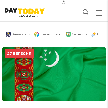
Онлайн Ігри
Головоломки
Словодей
Погод