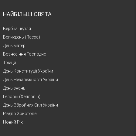
НАЙБІЛЬШІ СВЯТА
Вербна неділя
Великдень (Пасха)
День матері
Вознесіння Господнє
Трійця
День Конституції України
День Незалежності України
День знань
Геловін (Хелловін)
День Збройних Сил України
Різдво Христове
Новий Рік