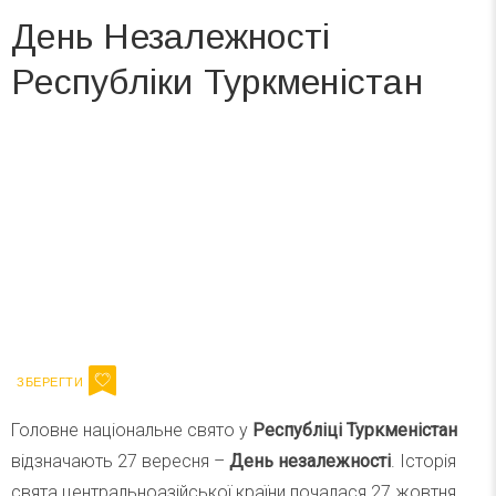
День Незалежності
Республіки Туркменістан
Вже 6 років DAY TODAY складає для вас «
Список свят на день
». Підписуйтесь на щоденну розсилку
зручним для вас способом.
Телеграм
Інстаграм
Ваш імейл
Підписатися
Email
Головне національне свято у
Республіці Туркменістан
відзначають 27 вересня –
День незалежності
. Історія
свята центральноазійської країни почалася 27 жовтня