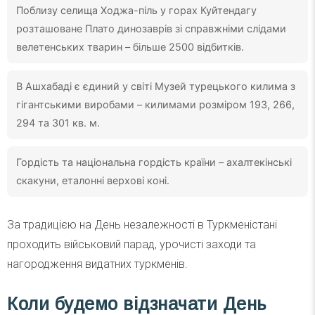
Поблизу селища Ходжа-піль у горах Куйтендагу
розташоване Плато динозаврів зі справжніми слідами
велетенських тварин – більше 2500 відбитків.
В Ашхабаді є єдиний у світі Музей турецького килима з
гігантськими виробами – килимами розміром 193, 266,
294 та 301 кв. м.
Гордість та національна гордість країни – ахалтекінські
скакуни, еталонні верхові коні.
За традицією на День незалежності в Туркменістані
проходить військовий парад, урочисті заходи та
нагородження видатних туркменів.
Коли будемо відзначати День