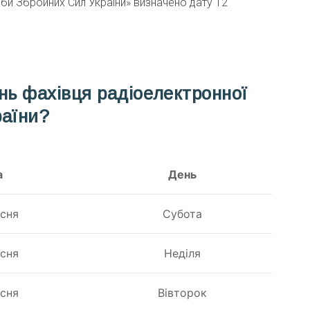
ьби Збройних Сил України» визначено дату 12
нь фахівця радіоелектронної
раїни?
а
День
есня
Субота
есня
Неділя
есня
Вівторок