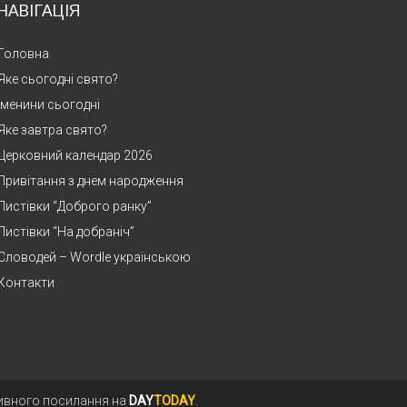
НАВІГАЦІЯ
Головна
Яке сьогодні свято?
Іменини сьогодні
Яке завтра свято?
Церковний календар 2026
Привітання з днем народження
Листівки “Доброго ранку”
Листівки “На добраніч”
Словодей – Wordle українською
Контакти
тивного посилання на
DAY
TODAY
.