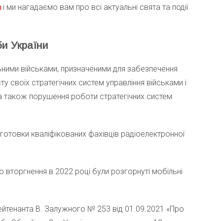
m
і ми нагадаємо вам про всі актуальні свята та події
би України
ьними військами, призначеними для забезпечення
ту своїх стратегічних систем управління військами і
а також порушення роботи стратегічних систем
дготовки кваліфікованих фахівців радіоелектронної
вторгнення в 2022 році були розгорнуті мобільні
тенанта В. Залужного № 253 від 01.09.2021 «Про