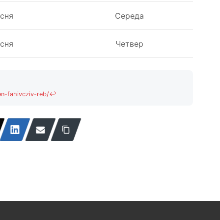
есня
Середа
есня
Четвер
n-fahivcziv-reb/
↩