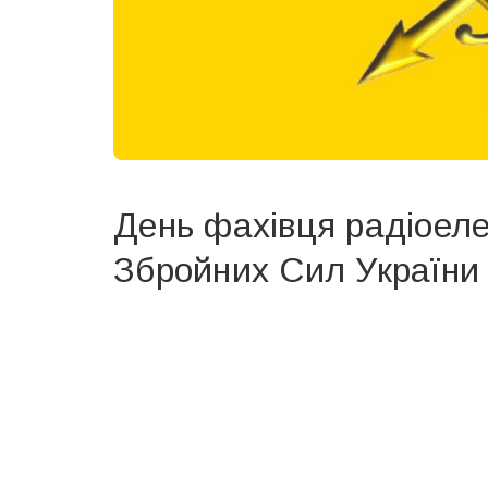
День фахівця радіоеле
Збройних Сил України
Вже 6 років DAY TODAY складає для вас «
Список 
зручним для вас способом.
Телеграм
Інстаграм
Ваш імейл
Email