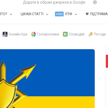
Додати в обрані джерела в Google
ЯТО?
ЦІКАВІ СТАТТІ
ІГРИ
ПІДТРИМА
нове
Онлайн Ігри
Головоломки
Словодей
Погода