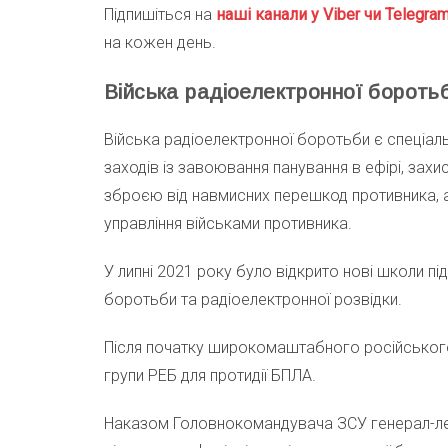
Підпишіться на
наші канали у Viber чи Telegra
на кожен день.
Війська радіоелектронної бороть
Війська радіоелектронної боротьби є спеціал
заходів із завоювання панування в ефірі, захис
зброєю від навмисних перешкод противника, 
управління військами противника.
У липні 2021 року було відкрито нові школи пі
боротьби та радіоелектронної розвідки.
Після початку широкомаштабного російського 
групи РЕБ для протидії БПЛА.
Наказом Головнокомандувача ЗСУ генерал-лей