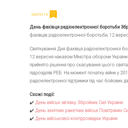
День фахівця радіоелектронної боротьби Зб
фахівців радіоелектронної боротьби, 12 верес
Святкування Дня фахівця радіоелектронної бо
12 вересня наказом Міністра оборони України в
прийнято рішення про скасування цього свята
підрозділів РЕБ. На момент початку війни у 20
радіоелектронної підтримки під час бойових дій
Схожі події:
✔️
День військ зв’язку Збройних Сил України
✔️
День зенітних ракетних військ Повітряних Си
✔️
День військової контррозвідки України