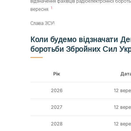
відзначення фахівців радіоелектронної борот
1
вересня.
Слава ЗСУ!
Коли будемо відзначати Де
боротьби Збройних Сил Ук
Рік
Дат
2026
12 вер
2027
12 вер
2028
12 вер