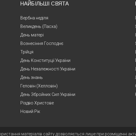
НАЙБІЛЬШІ СВЯТА
Вербна неділя
Великдень (Пасха)
День матері
Вознесіння Господнє
Трійця
День Конституції України
День Незалежності України
День знань
Геловін (Хелловін)
День Збройних Сил України
Різдво Христове
Новий Рік
ористання матеріалів сайту дозволяється лише при розміщенні ак