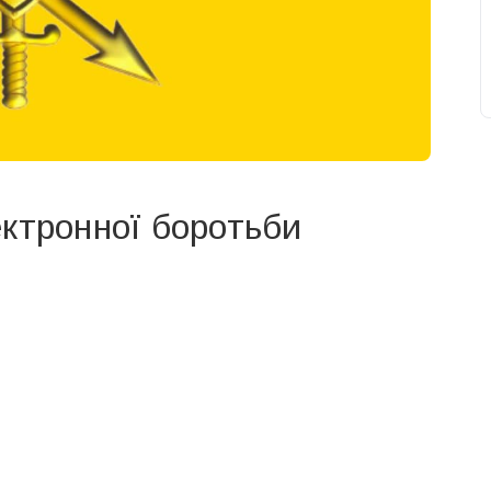
ктронної боротьби
свят на день
». Підписуйтесь на щоденну розсилку
Підписатися