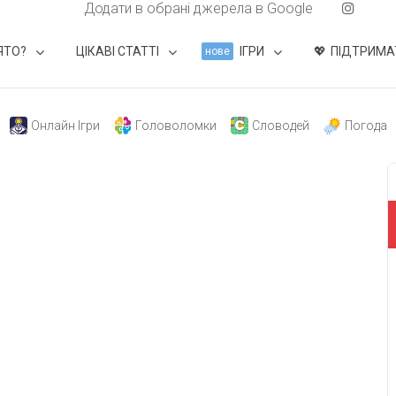
Додати в обрані джерела в Google
ЯТО?
ЦІКАВІ СТАТТІ
ІГРИ
ПІДТРИМА
нове
Онлайн Ігри
Головоломки
Словодей
Погода
свят на день
». Підписуйтесь на щоденну розсилку
Підписатися