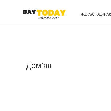
ЯКЕ СЬОГОДНІ СВ
Дем’ян
Вже 6 років DAY TODAY складає для вас «
Список 
зручним для вас способом.
Телеграм
Інстаграм
Ваш імейл