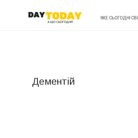
ЯКЕ СЬОГОДНІ СВ
Дементій
Вже 6 років DAY TODAY складає для вас «
Список 
зручним для вас способом.
Телеграм
Інстаграм
Ваш імейл