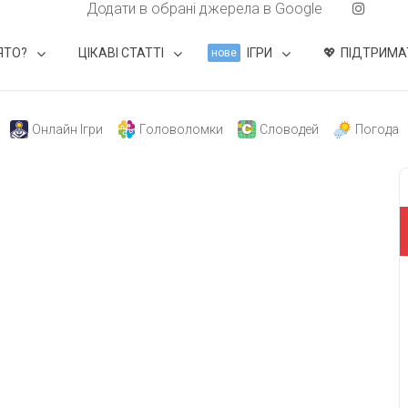
Додати в обрані джерела в Google
ЯТО?
ЦІКАВІ СТАТТІ
ІГРИ
ПІДТРИМА
нове
Онлайн Ігри
Головоломки
Словодей
Погода
свят на день
». Підписуйтесь на щоденну розсилку
Підписатися