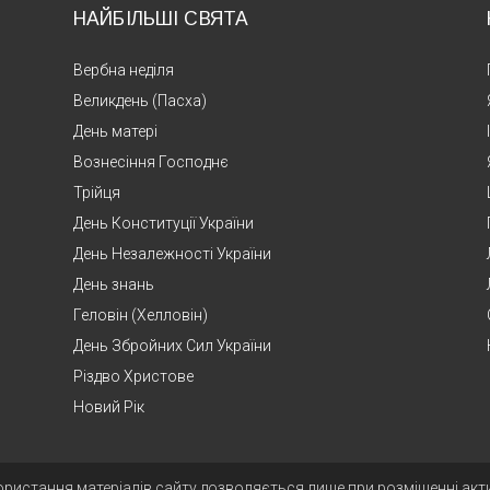
НАЙБІЛЬШІ СВЯТА
Вербна неділя
Великдень (Пасха)
День матері
Вознесіння Господнє
Трійця
День Конституції України
День Незалежності України
День знань
Геловін (Хелловін)
День Збройних Сил України
Різдво Христове
Новий Рік
ористання матеріалів сайту дозволяється лише при розміщенні ак