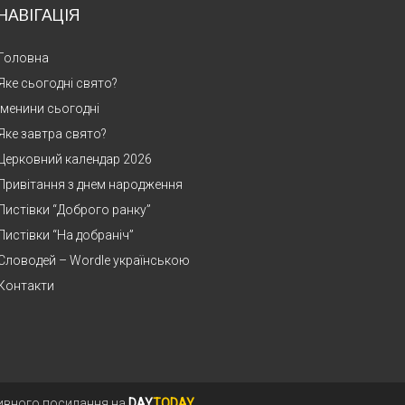
НАВІГАЦІЯ
Головна
Яке сьогодні свято?
Іменини сьогодні
Яке завтра свято?
Церковний календар 2026
Привітання з днем народження
Листівки “Доброго ранку”
Листівки “На добраніч”
Словодей – Wordle українською
Контакти
тивного посилання на
DAY
TODAY
.