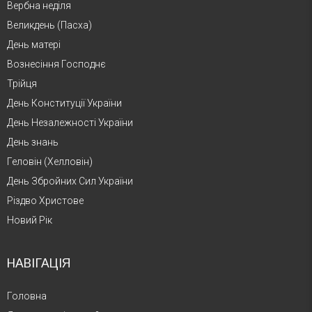
Вербна неділя
Великдень (Пасха)
День матері
Вознесіння Господнє
Трійця
День Конституції України
День Незалежності України
День знань
Геловін (Хелловін)
День Збройних Сил України
Різдво Христове
Новий Рік
НАВІГАЦІЯ
Головна