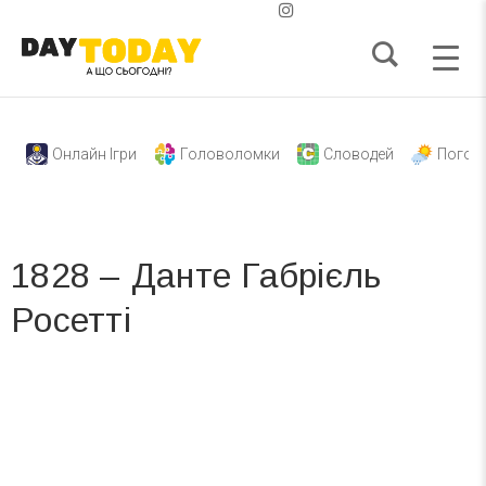
Онлайн Ігри
Головоломки
Словодей
Погод
1828 – Данте Габрієль
Росетті
Вже 6 років DAY TODAY складає для вас «
Список свят на день
». Підписуйтесь на щоденну розсилку
зручним для вас способом.
Телеграм
Інстаграм