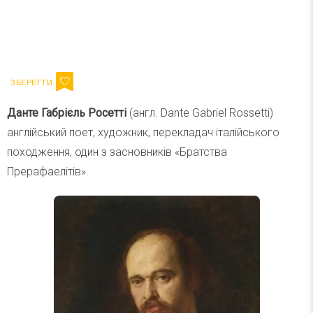
Ваш імейл
Підписатися
Email
Данте Габрієль Росетті
(англ. Dante Gabriel Rossetti)
англійський поет, художник, перекладач італійського
походження, один з засновників «Братства
Прерафаелітів».