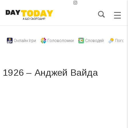
Онлайн Ігри
Головоломки
Словодей
Погод
1926 – Анджей Вайда
Вже 6 років DAY TODAY складає для вас «
Список свят на день
». Підписуйтесь на щоденну розсилку
зручним для вас способом.
Телеграм
Інстаграм