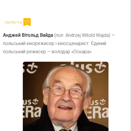
Ваш імейл
Підписатися
Email
Анджей Вітольд Вайда
(пол. Andrzej Witold Wajda) —
польський кінорежисер і кіносценарист. Єдиний
польський режисер — володар «Оскара».