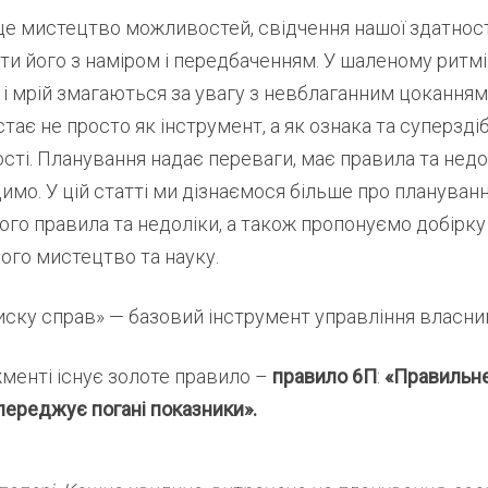
це мистецтво можливостей, свідчення нашої здатност
ити його з наміром і передбаченням. У шаленому ритмі
 і мрій змагаються за увагу з невблаганним цоканням
тає не просто як інструмент, а як ознака та суперзді
ості. Планування надає переваги, має правила та недо
димо. У цій статті ми дізнаємося більше про плануванн
го правила та недоліки, а також пропонуємо добірку 
ого мистецтво та науку.
иску справ» — базовий інструмент управління власни
менті існує золоте правило –
правило 6П
:
«Правильн
переджує погані показники».