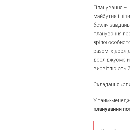
Планування – 
майбутнє і ліп
безліч завдань
планування пос
зрілої особист
разом їх дослі
досліджуємо йо
висвітлюють й
Складання «сп
У тайм-менедж
планування по