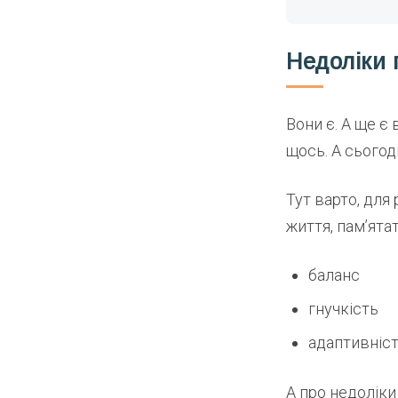
Недоліки 
Вони є. А ще є
щось. А сьогод
Тут варто, для
життя, пам’ятат
баланс
гнучкість
адаптивніст
А про недоліки