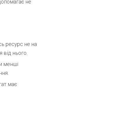
 допомагає не
ь ресурс не на
 від нього.
ки менші
ння.
тат має