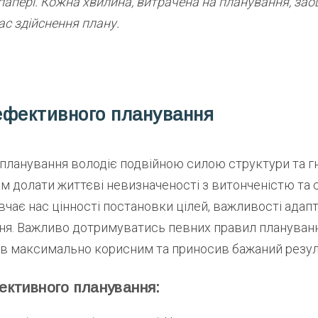
папері. Кожна хвилина, витрачена на планування, за
ас здійснення плану.
ефективного планування
 планування володіє подвійною силою структури та гн
 долати життєві невизначеності з витонченістю та с
чає нас цінності постановки цілей, важливості адапт
ння. Важливо дотримуватись певних правил плануванн
ав максимально корисним та приносив бажаний резул
ктивного планування: