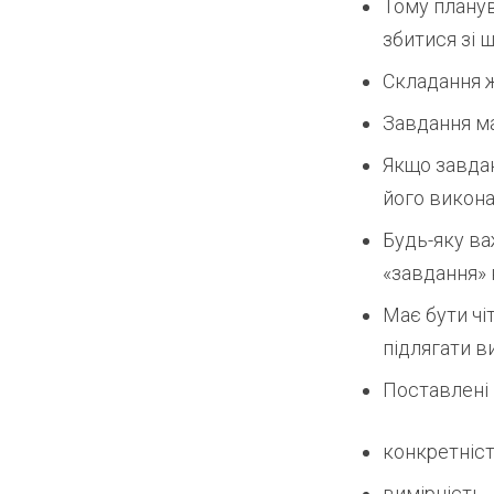
Тому планув
збитися зі 
Складання ж
Завдання ма
Якщо завдан
його викона
Будь-яку ва
«завдання» 
Має бути чі
підлягати 
Поставлені 
конкретніс
вимірність