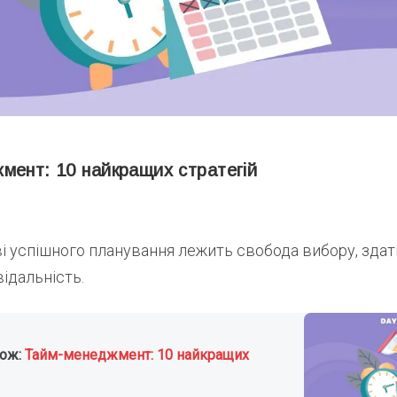
мент: 10 найкращих стратегій
ві успішного планування лежить свобода вибору, зда
відальність.
кож:
Тайм-менеджмент: 10 найкращих