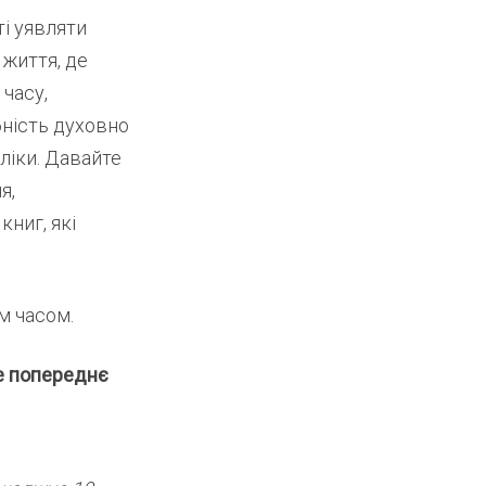
і уявляти
 життя, де
 часу,
бність духовно
ліки. Давайте
я,
книг, які
м часом.
е попереднє