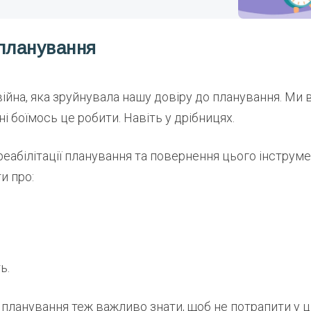
планування
 війна, яка зруйнувала нашу довіру до планування. Ми 
ні боїмось це робити. Навіть у дрібницях.
 реабілітації планування та повернення цього інструм
и про:
ь.
 планування теж важливо знати, щоб не потрапити у ці