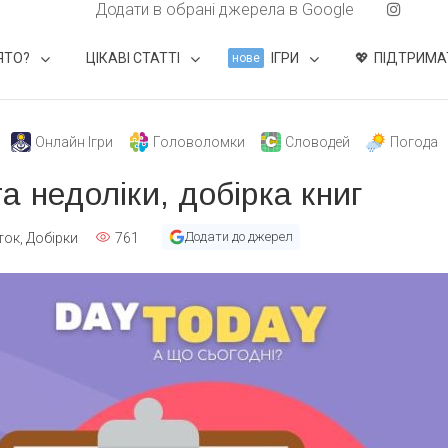
Додати в обрані джерела в Google
ЯТО?
ЦІКАВІ СТАТТІ
ІГРИ
ПІДТРИМА
нове
Онлайн Ігри
Головоломки
Словодей
Погода
а недоліки, добірка книг
Додати до джерел
ток
,
Добірки
761