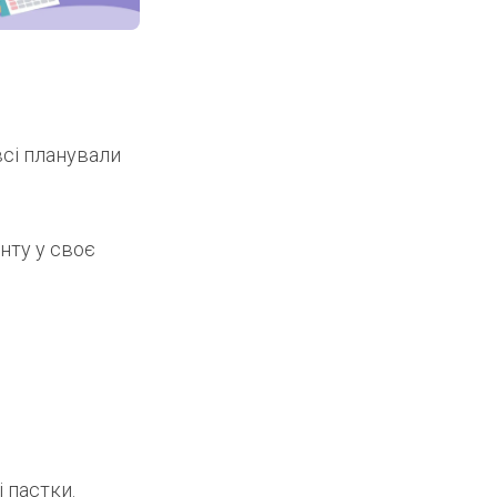
всі планували
енту у своє
 пастки.