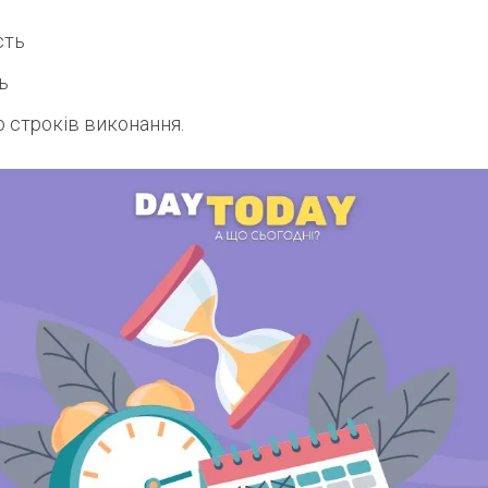
сть
ь
о строків виконання.