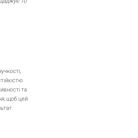
ощаджує 10
учкості,
тійкістю.
ивності та
я, щоб цей
ьтат.