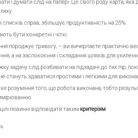
ати і думати слід на папері. Це свого роду карта, яка
шляху.
 списків справ, збільшує продуктивність на 25%.
ють бути конкретні і чіткі.
ня породжує тривогу, – ви вичерпаєте практично вес
ння, а на заспокоєння і складання шляхів для ухилення
жку задачу слід розбивати на підзадачі до тих пір, по
не стануть здаватися простими і легкими для викона
тке розуміння того, що робота виконана, тобто резуль
вимірюванню.
цілі повинні відповідати таким
критеріям
:
ть