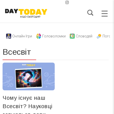
Онлайн Ігри
Головоломки
Словодей
Погод
Всесвіт
Чому існує наш
Всесвіт? Науковці