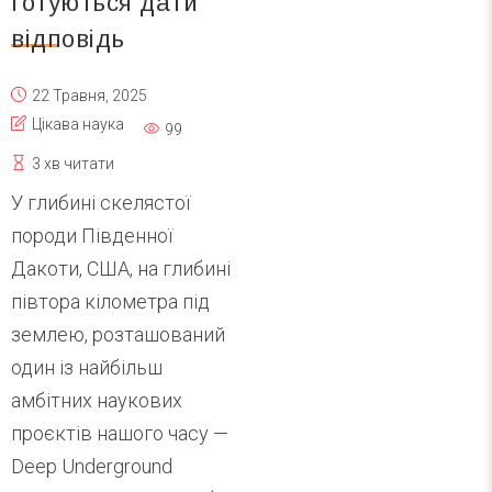
готуються дати
відповідь
22 Травня, 2025
Цікава наука
99
3 хв читати
У глибині скелястої
породи Південної
Дакоти, США, на глибині
півтора кілометра під
землею, розташований
один із найбільш
амбітних наукових
проєктів нашого часу —
Deep Underground