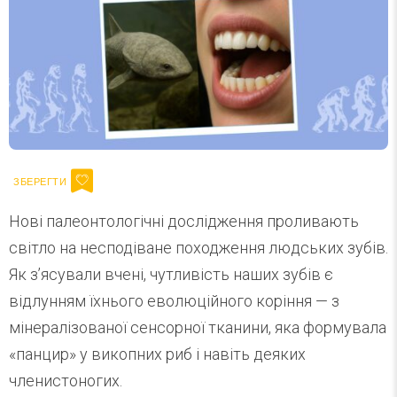
Нові палеонтологічні дослідження проливають
світло на несподіване походження людських зубів.
Як з’ясували вчені, чутливість наших зубів є
відлунням їхнього еволюційного коріння — з
мінералізованої сенсорної тканини, яка формувала
«панцир» у викопних риб і навіть деяких
членистоногих.