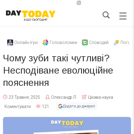
Онлайн Ігри
Головоломки
Словодей
Погод
Чому зуби такі чутливі?
Несподіване еволюційне
пояснення
23 Травня, 2025
Олександр Л.
Цікава наука
Додати до джерел
Коментувати
121