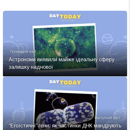
Попередній пост
Астрономи виявили майже ідеальну сферу
залишку наднової
Наступний пост
“Егоїстичні” гени: як частинки ДНК мандрують