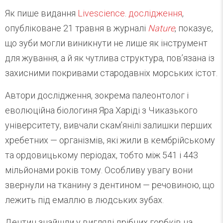
Як пише видання
Livescience
.
дослідження
,
опубліковане 21 травня в журналі
Nature
, показує,
що зуби могли виникнути не лише як інструмент
для жування, а й як чутлива структура, пов’язана із
захисними покривами стародавніх морських істот.
Автори дослідження, зокрема палеонтолог і
еволюційна біологиня Яра Харіді з Чиказького
університету, вивчали скам’янілі залишки перших
хребетних — організмів, які жили в кембрійському
та ордовицькому періодах, тобто між 541 і 443
мільйонами років тому. Особливу увагу вони
звернули на тканину з дентином — речовиною, що
лежить під емаллю в людських зубах.
Дентин знайшли у вигляді дрібних горбків на