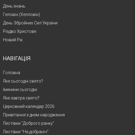
День знань
Геловін (Хелловін)
День Збройних Сил України
Різдво Христове
Новий Рік
НАВІГАЦІЯ
Головна
Яке сьогодні свято?
Іменини сьогодні
Яке завтра свято?
Церковний календар 2026
Привітання з днем народження
Листівки “Доброго ранку”
Листівки “На добраніч”