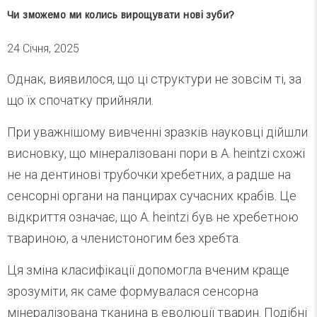
Чи зможемо ми колись вирощувати нові зуби?
24 Січня, 2025
Однак, виявилося, що ці структури не зовсім ті, за
що їх спочатку прийняли.
При уважнішому вивченні зразків науковці дійшли
висновку, що мінералізовані пори в A. heintzi схожі
не на дентинові трубочки хребетних, а радше на
сенсорні органи на панцирах сучасних крабів. Це
відкриття означає, що A. heintzi був не хребетною
твариною, а членистоногим без хребта.
Ця зміна класифікації допомогла вченим краще
зрозуміти, як саме формувалася сенсорна
мінералізована тканина в еволюції тварин. Подібні