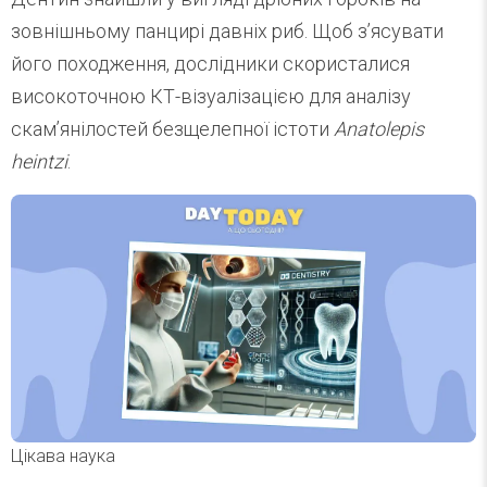
зовнішньому панцирі давніх риб. Щоб з’ясувати
його походження, дослідники скористалися
високоточною КТ-візуалізацією для аналізу
скам’янілостей безщелепної істоти
Anatolepis
heintzi
.
Цікава наука