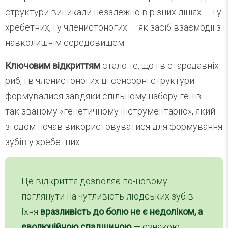
структури виникали незалежно в різних лініях — і у
хребетних, і у членистоногих — як засіб взаємодії з
навколишнім середовищем.
Ключовим відкриттям
стало те, що і в стародавніх
риб, і в членистоногих ці сенсорні структури
формувалися завдяки спільному набору генів —
так званому «генетичному інструментарію», який
згодом почав використовуватися для формування
зубів у хребетних.
Це відкриття дозволяє по-новому
поглянути на чутливість людських зубів.
Їхня
вразливість до болю не є недоліком, а
еволюційною спадщиною
— ознакою