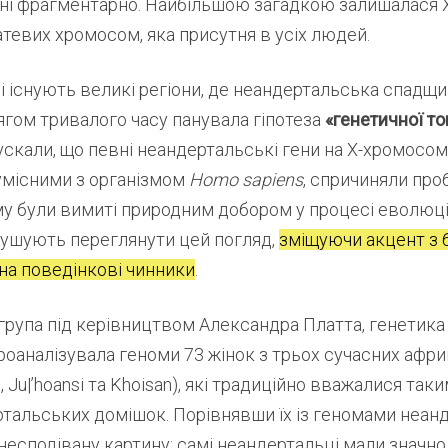
ені фрагментарно. Найбільшою загадкою залишалася
атевих хромосом, яка присутня в усіх людей.
 існують великі регіони, де неандертальська спадщ
ягом тривалого часу панувала гіпотеза
«генетичної то
скали, що певні неандертальські гени на X-хромосом
умісними з організмом
Homo sapiens
, спричиняли про
му були вимиті природним добором у процесі еволюці
мушують переглянути цей погляд,
зміщуючи акцент з б
на поведінкові чинники
.
рупа під керівництвом Александра Платта, генетика 
проаналізувала геноми 73 жінок з трьох сучасних афр
, Ju|’hoansi та Khoisan), які традиційно вважалися так
тальських домішок. Порівнявши їх із геномами неанд
несподівану картину: самі неандертальці мали значн