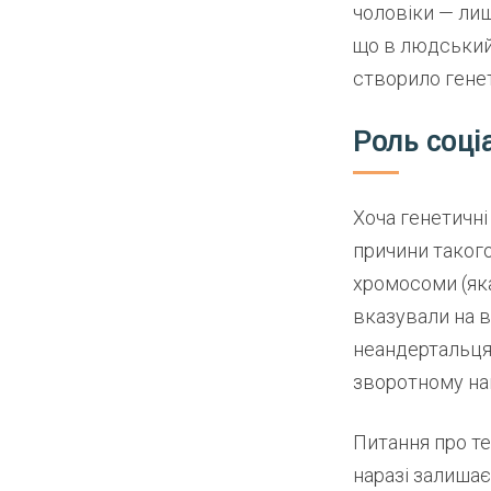
чоловіки — лиш
що в людський
створило генет
Роль соці
Хоча генетичні
причини таког
хромосоми (яка
вказували на 
неандертальцям
зворотному на
Питання про те
наразі залишає