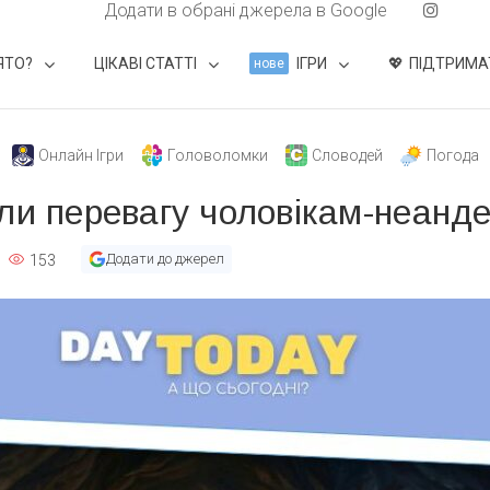
Додати в обрані джерела в Google
ЯТО?
ЦІКАВІ СТАТТІ
ІГРИ
ПІДТРИМА
нове
Онлайн Ігри
Головоломки
Словодей
Погода
али перевагу чоловікам-неанд
Додати до джерел
153