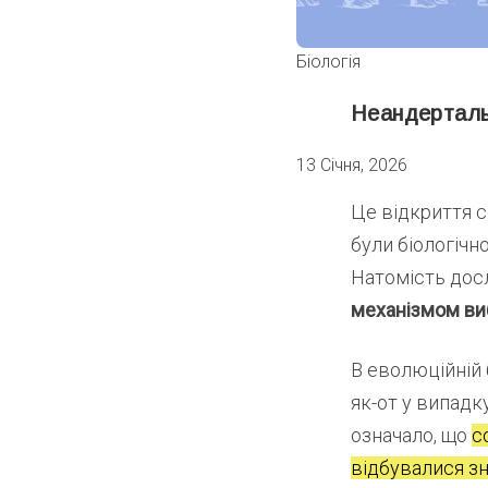
Біологія
Неандерталь
13 Січня, 2026
Це відкриття с
були біологічн
Натомість досл
механізмом ви
В еволюційній 
як-от у випадк
означало, що
с
відбувалися зн