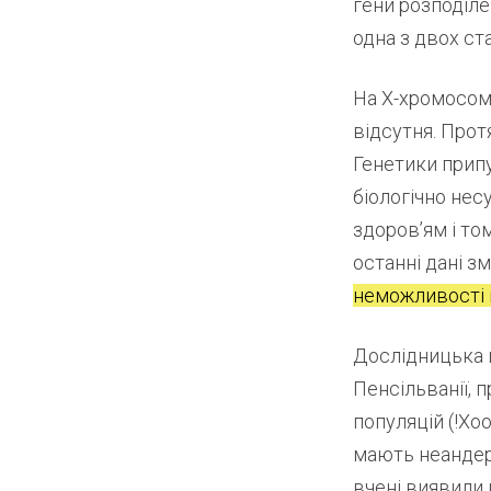
гени розподіл
одна з двох ст
На X-хромосомі
відсутня. Прот
Генетики припу
біологічно нес
здоров’ям і то
останні дані з
неможливості 
Дослідницька г
Пенсільванії, 
популяцій (!Xoo
мають неандер
вчені виявили 