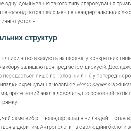
е одну, домінування такого типу спаровування призв
 генофонд потрапляло менше неандертальських X-х
ичні «пустелі».
альних структур
 підписи чітко вказують на перевагу конкретних типі
о вибору залишаються предметом дискусій. Дослідже
 передається лише по чоловічій лінії) у попередніх р
випадки схрещування чоловіків
Homo sapiens
із жінка
и, проте новий аналіз доводить, що основний потік г
прямку.
, чий саме вибір — неандертальців чи людей — став 
ться відкритим. Антропологи та еволюційні біологи 