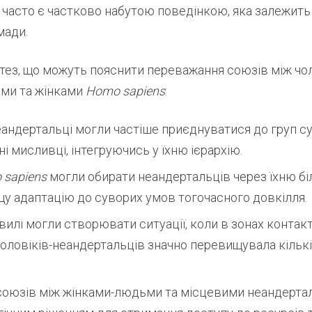
 часто є частково набутою поведінкою, яка залежить 
мади.
отез, що можуть пояснити переважання союзів між чо
ми та жінками
Homo sapiens
:
андертальці могли частіше приєднуватися до груп с
ні мисливці, інтегруючись у їхню ієрархію.
 sapiens
могли обирати неандертальців через їхню бі
щу адаптацію до суворих умов тогочасного довкілля.
хвилі могли створювати ситуації, коли в зонах контакт
оловіків-неандертальців значно перевищувала кількі
союзів між жінками-людьми та місцевими неандерта