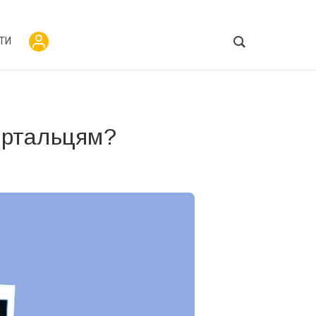
ТИ
ертальцям?