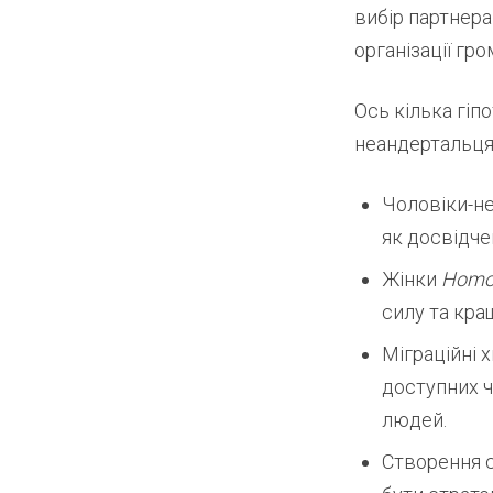
вибір партнера
організації гро
Ось кілька гіп
неандертальця
Чоловіки-не
як досвідче
Жінки
Homo
силу та кра
Міграційні 
доступних ч
людей.
Створення 