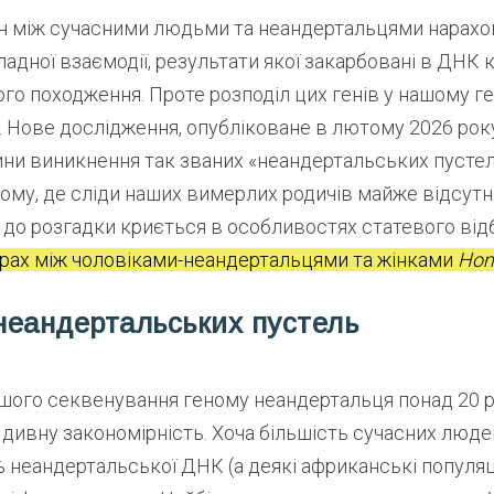
ин між сучасними людьми та неандертальцями нарахо
ладної взаємодії, результати якої закарбовані в ДНК
о походження. Проте розподіл цих генів у нашому ге
. Нове дослідження, опубліковане в лютому 2026 рок
ини виникнення так званих «неандертальських пустел
му, де сліди наших вимерлих родичів майже відсутні.
 до розгадки криється в особливостях статевого від
рах між чоловіками-неандертальцями та жінками
Hom
неандертальських пустель
шого секвенування геному неандертальця понад 20 р
 дивну закономірність. Хоча більшість сучасних люд
неандертальської ДНК (а деякі африканські популяції