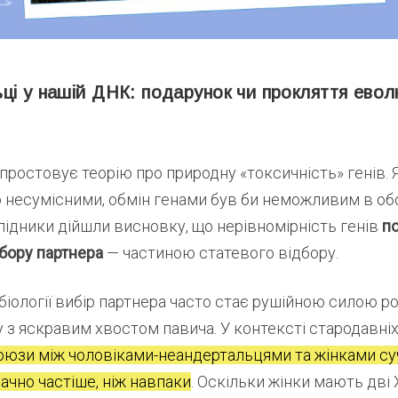
ці у нашій ДНК: подарунок чи прокляття евол
простовує теорію про природну «токсичність» генів. 
о несумісними, обмін генами був би неможливим в об
ідники дійшли висновку, що нерівномірність генів
п
бору партнера
— частиною статевого відбору.
біології вибір партнера часто стає рушійною силою ро
у з яскравим хвостом павича. У контексті стародавніх
оюзи між чоловіками-неандертальцями та жінками су
ачно частіше, ніж навпаки
. Оскільки жінки мають дві