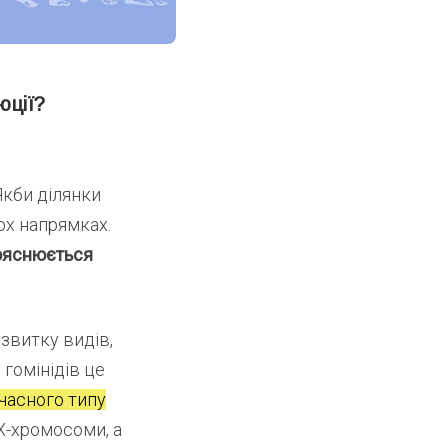
юції?
Якби ділянки
ох напрямках.
ояснюється
звитку видів,
 гомінідів це
часного типу
 X-хромосоми, а