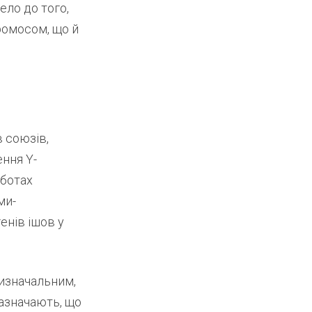
ело до того,
ромосом, що й
в союзів,
ння Y-
оботах
ми-
енів ішов у
визначальним,
зазначають, що