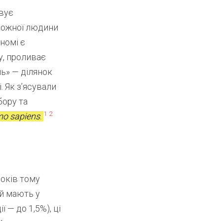
вує
 кожної людини
номі є
у, проливає
ь» — ділянок
 Як з’ясували
бору та
1
2
o sapiens
.
оків тому
ей мають у
 — до 1,5%), ці