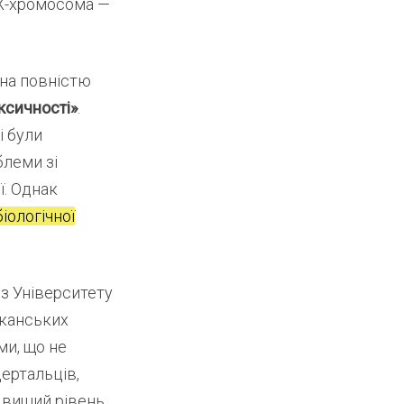
 X-хромосома —
ина повністю
ксичності»
.
і були
блеми зі
ї. Однак
іологічної
з Університету
иканських
ими, що не
ертальців,
о вищий рівень