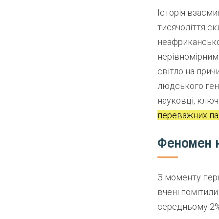
Історія взаєм
тисячоліття ск
неафриканськог
нерівномірним
світло на прич
людського гено
науковці, ключ
переважних па
Феномен 
З моменту пер
вчені помітили
середньому 2% 