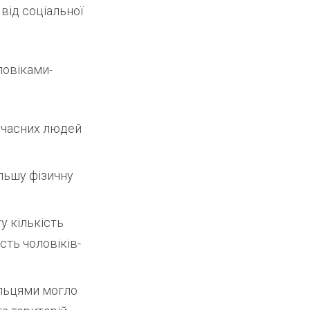
від соціальної
ловіками-
учасних людей
льшу фізичну
у кількість
сть чоловіків-
льцями могло