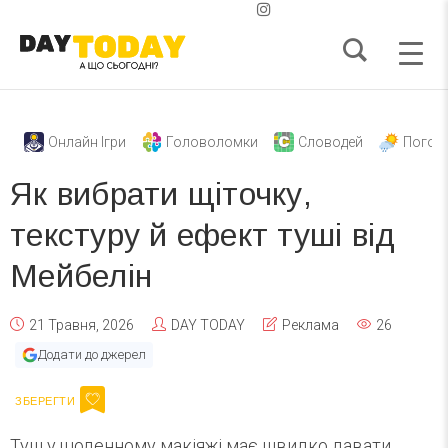
Онлайн Ігри
Головоломки
Словодей
Погод
Як вибрати щіточку,
текстуру й ефект туші від
Мейбелін
21 Травня, 2026
DAY TODAY
Реклама
26
Додати до джерел
Туш у щоденному макіяжі має швидко давати