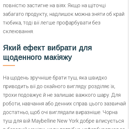
повністю застигне на віях. Якщо на щіточці
забагато продукту, надлишок можна зняти об край
тюбика, тоді вії легше профарбувати без
склеювання.
Який ефект вибрати для
щоденного макіяжу
На щодень зручніше брати туш, яка швидко
приводить вії до охайного вигляду: розділяє їх,
трохи подовжує й не залишає важкого шару. Для
роботи, навчання або денних справ цього зазвичай
достатньо, щоб очі виглядали виразніше. Чорна
туш для вій Maybelline New York добре вписується