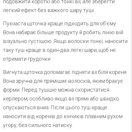
подовжити короткі або тонкі вії, але зберегти
легкий ефект без важкого шару туші.
Пухнаста щіточка краще підходить для об’єму.
Вона набирає більше продукту й робить лінію вій
візуально густішою. Якщо волоски тонкі, наносити
таку туш краще в один-два легкі шари, щоб не
отримати грудочки.
Вигнута щіточка допомагає підняти вії біля кореня.
Вона зручна для пряміших волосків, яким бракує
форми. Перед тушшю можна скористатися
керлером, особливо якщо вії прямі або швидко
опускаються вниз. Після цього туш краще
наносити від коренів до кінчиків плавним рухом
угору, без сильного натиску.