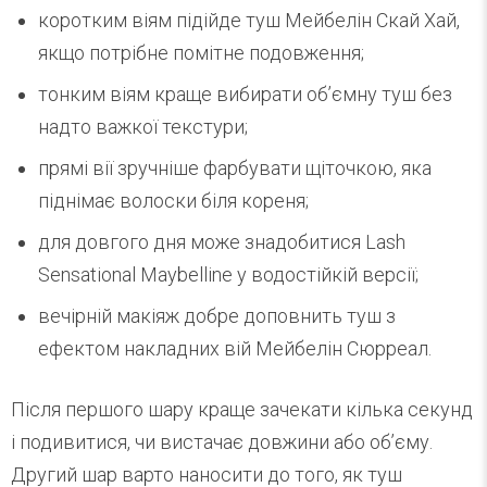
коротким віям підійде туш Мейбелін Скай Хай,
якщо потрібне помітне подовження;
тонким віям краще вибирати об’ємну туш без
надто важкої текстури;
прямі вії зручніше фарбувати щіточкою, яка
піднімає волоски біля кореня;
для довгого дня може знадобитися Lash
Sensational Maybelline у водостійкій версії;
вечірній макіяж добре доповнить туш з
ефектом накладних вій Мейбелін Сюрреал.
Після першого шару краще зачекати кілька секунд
і подивитися, чи вистачає довжини або об’єму.
Другий шар варто наносити до того, як туш