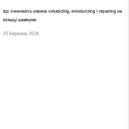
Що означають написи volumizing, moisturizing і repairing на
пляшці шампуню
25 Березня, 2026