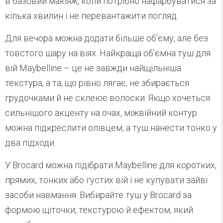
в базовий макіяж, коли потрібно нафарбуватися за
кілька хвилин і не перевантажити погляд.
Для вечора можна додати більше об’єму, але без
товстого шару на віях. Найкраща об’ємна туш для
вій Maybelline – це не завжди найщільніша
текстура, а та, що рівно лягає, не збирається
грудочками й не склеює волоски. Якщо хочеться
сильнішого акценту на очах, міжвійний контур
можна підкреслити олівцем, а туш нанести тонко у
два підходи.
У Brocard можна підібрати Maybelline для коротких,
прямих, тонких або густих вій і не купувати зайві
засоби навмання. Вибирайте туш у Brocard за
формою щіточки, текстурою й ефектом, який