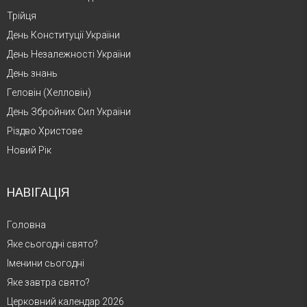
Трійця
День Конституції України
День Незалежності України
День знань
Геловін (Хелловін)
День Збройних Сил України
Різдво Христове
Новий Рік
НАВІГАЦІЯ
Головна
Яке сьогодні свято?
Іменини сьогодні
Яке завтра свято?
Церковний календар 2026